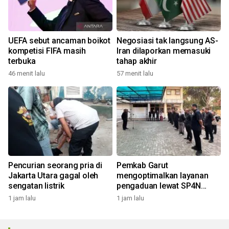
UEFA sebut ancaman boikot
Negosiasi tak langsung AS-
kompetisi FIFA masih
Iran dilaporkan memasuki
terbuka
tahap akhir
46 menit lalu
57 menit lalu
Pencurian seorang pria di
Pemkab Garut
Jakarta Utara gagal oleh
mengoptimalkan layanan
sengatan listrik
pengaduan lewat SP4N
LAPOR
1 jam lalu
1 jam lalu