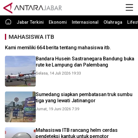
Jabar Terkini
Ekonomi
Internasional
Olahraga
Lifes
MAHASISWA ITB
Kami memiliki 664 berita tentang mahasiswa itb.
Bandara Husein Sastranegara Bandung buka
rute ke Lampung dan Palembang
Selasa, 14 Juli 2026 19:33
Sumedang siapkan pembatasan truk sumbu
tiga yang lewati Jatinangor
Jumat, 19 Juni 2026 7:39
Mahasiswa ITB rancang helm cerdas
pendeteksi kantuk untuk pemotor