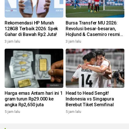
Rekomendasi HP Murah
Bursa Transfer MU 2026:
128GB Terbaik 2026: Spek
Revolusi besar-besaran,
Gahar di Bawah Rp2 Juta!
Hojlund & Casemiro resmi
didepak!
3 jam lalu
3 jam lalu
Harga emas Antam hari ini 1
Head to Head Sengit!
gram turun Rp29.000 ke
Indonesia vs Singapura
angka Rp2,650 juta
Berebut Tiket Semifinal
5 jam lalu
5 jam lalu