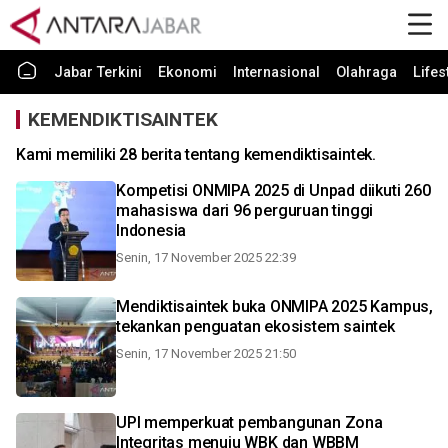
Jabar Terkini
Ekonomi
Internasional
Olahraga
Lifes
KEMENDIKTISAINTEK
Kami memiliki 28 berita tentang kemendiktisaintek.
Kompetisi ONMIPA 2025 di Unpad diikuti 260
mahasiswa dari 96 perguruan tinggi
Indonesia
Senin, 17 November 2025 22:39
Mendiktisaintek buka ONMIPA 2025 Kampus,
tekankan penguatan ekosistem saintek
Senin, 17 November 2025 21:50
UPI memperkuat pembangunan Zona
Integritas menuju WBK dan WBBM