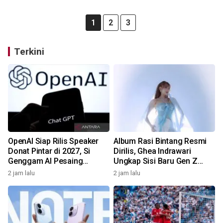
1
2
3
Terkini
OpenAI Siap Rilis Speaker
Album Rasi Bintang Resmi
Donat Pintar di 2027, Si
Dirilis, Ghea Indrawari
Genggam AI Pesaing
Ungkap Sisi Baru Gen Z
Google & Amazon!
Lewat 9 Lagu!
2 jam lalu
2 jam lalu