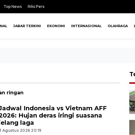
Top News
Rilis Pers
ONAL
JABAR TERKINI
EKONOMI
INTERNASIONAL
OLAHRAGA
T
an ringan
Jadwal Indonesia vs Vietnam AFF
2026: Hujan deras iringi suasana
jelang laga
3 Agustus 2026 20:19