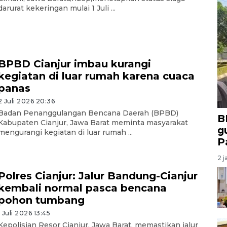
darurat kekeringan mulai 1 Juli ...
BPBD Cianjur imbau kurangi
kegiatan di luar rumah karena cuaca
panas
2 Juli 2026 20:36
Badan Penanggulangan Bencana Daerah (BPBD)
B
Kabupaten Cianjur, Jawa Barat meminta masyarakat
g
mengurangi kegiatan di luar rumah ...
P
2 j
Polres Cianjur: Jalur Bandung-Cianjur
kembali normal pasca bencana
pohon tumbang
1 Juli 2026 13:45
Kepolisian Resor Cianjur, Jawa Barat, memastikan jalur