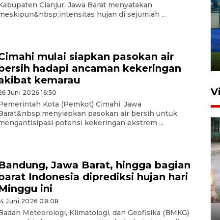
Kabupaten Cianjur, Jawa Barat menyatakan
meskipun&nbsp;intensitas hujan di sejumlah ...
Penutupan latihan bela negara
dan manajerial SPPI di
Balikpapan
Cimahi mulai siapkan pasokan air
31 Juli 2026 18:01
bersih hadapi ancaman kekeringan
akibat kemarau
V
26 Juni 2026 16:50
Pemerintah Kota (Pemkot) Cimahi, Jawa
Barat&nbsp;menyiapkan pasokan air bersih untuk
mengantisipasi potensi kekeringan ekstrem ...
Bandung, Jawa Barat, hingga bagian
barat Indonesia diprediksi hujan hari
Pigai: Penangkapan begal
Minggu ini
tetap kewenangan aparat
14 Juni 2026 08:08
penegak hukum
Badan Meteorologi, Klimatologi, dan Geofisika (BMKG)
29 Juli 2026 00:31