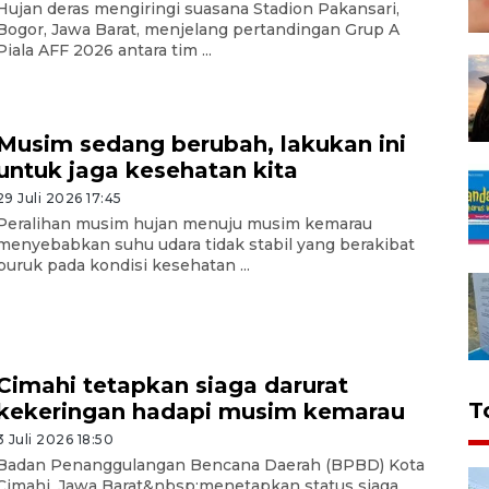
Hujan deras mengiringi suasana Stadion Pakansari,
Bogor, Jawa Barat, menjelang pertandingan Grup A
Piala AFF 2026 antara tim ...
Musim sedang berubah, lakukan ini
untuk jaga kesehatan kita
29 Juli 2026 17:45
Peralihan musim hujan menuju musim kemarau
menyebabkan suhu udara tidak stabil yang berakibat
buruk pada kondisi kesehatan ...
Cimahi tetapkan siaga darurat
T
kekeringan hadapi musim kemarau
3 Juli 2026 18:50
Badan Penanggulangan Bencana Daerah (BPBD) Kota
Cimahi, Jawa Barat&nbsp;menetapkan status siaga