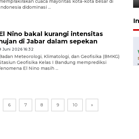
memprakirakan cuaca mayoritas kota-kota besar di
Indonesia didominasi ...
I
El Nino bakal kurangi intensitas
hujan di Jabar dalam sepekan
9 Juni 2026 16:32
Badan Meteorologi, Klimatologi, dan Geofisika (BMKG)
Stasiun Geofisika Kelas I Bandung memprediksi
fenomena El Nino masih ...
6
7
8
9
10
»