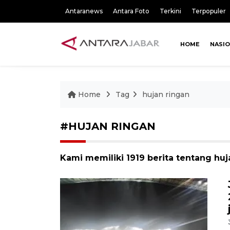
Antaranews
Antara Foto
Terkini
Terpopuler
HOME
NASI
Home
Tag
hujan ringan
#HUJAN RINGAN
Kami memiliki 1919 berita tentang huj