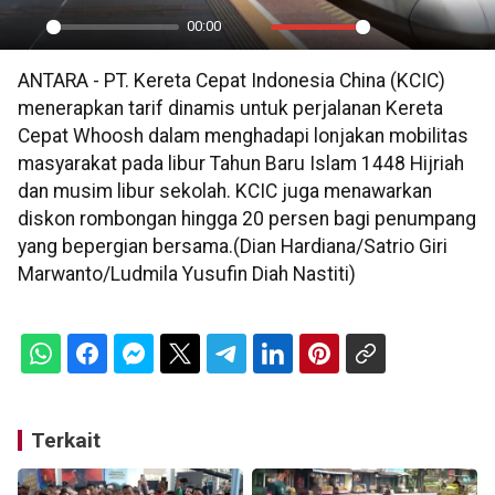
00:00
Play
Mute
Settings
PIP
En
ANTARA - PT. Kereta Cepat Indonesia China (KCIC)
ful
menerapkan tarif dinamis untuk perjalanan Kereta
Cepat Whoosh dalam menghadapi lonjakan mobilitas
masyarakat pada libur Tahun Baru Islam 1448 Hijriah
dan musim libur sekolah. KCIC juga menawarkan
diskon rombongan hingga 20 persen bagi penumpang
yang bepergian bersama.(Dian Hardiana/Satrio Giri
Marwanto/Ludmila Yusufin Diah Nastiti)
Terkait