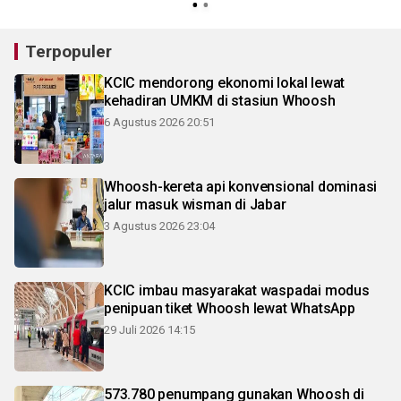
Terpopuler
KCIC mendorong ekonomi lokal lewat
kehadiran UMKM di stasiun Whoosh
6 Agustus 2026 20:51
Whoosh-kereta api konvensional dominasi
jalur masuk wisman di Jabar
3 Agustus 2026 23:04
KCIC imbau masyarakat waspadai modus
penipuan tiket Whoosh lewat WhatsApp
29 Juli 2026 14:15
573.780 penumpang gunakan Whoosh di