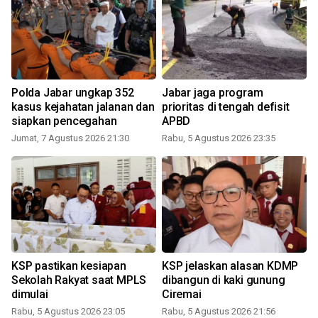
Polda Jabar ungkap 352
Jabar jaga program
n
kasus kejahatan jalanan dan
prioritas di tengah defisit
siapkan pencegahan
APBD
Jumat, 7 Agustus 2026 21:30
Rabu, 5 Agustus 2026 23:35
KSP pastikan kesiapan
KSP jelaskan alasan KDMP
Sekolah Rakyat saat MPLS
dibangun di kaki gunung
dimulai
Ciremai
Rabu, 5 Agustus 2026 23:05
Rabu, 5 Agustus 2026 21:56
K