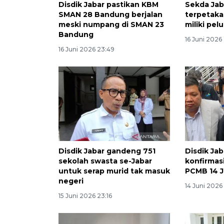
Disdik Jabar pastikan KBM
Sekda Jab
SMAN 28 Bandung berjalan
terpetak
meski numpang di SMAN 23
miliki pel
Bandung
16 Juni 2026
16 Juni 2026 23:49
Disdik Jabar gandeng 751
Disdik Ja
sekolah swasta se-Jabar
konfirmas
untuk serap murid tak masuk
PCMB 14 J
negeri
14 Juni 2026
15 Juni 2026 23:16