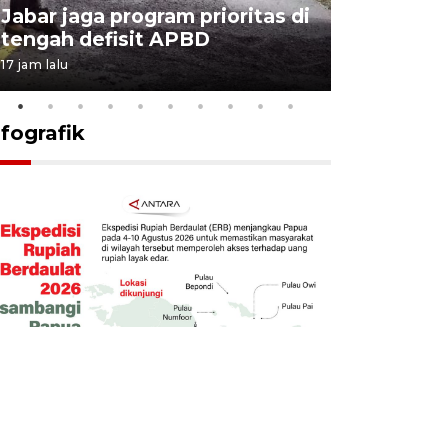
Jabar jaga program prioritas di
Sekolah 
tengah defisit APBD
dimulai
17 jam lalu
18 jam lalu
nfografik