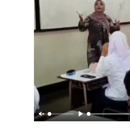
Unmute
Play