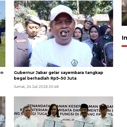
tetap kewenangan aparat
penegak hukum
29 Juli 2026 00:31
I
en
Gubernur Jabar gelar sayembara tangkap
begal berhadiah Rp5–50 Juta
Jumat, 24 Juli 2026 20:48