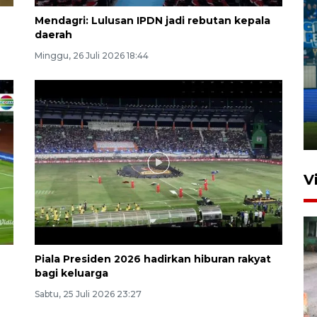
Mendagri: Lulusan IPDN jadi rebutan kepala
daerah
Minggu, 26 Juli 2026 18:44
Penutupan latihan bela negara
dan manajerial SPPI di
Balikpapan
31 Juli 2026 18:01
V
Piala Presiden 2026 hadirkan hiburan rakyat
bagi keluarga
Sabtu, 25 Juli 2026 23:27
Pigai: Penangkapan begal