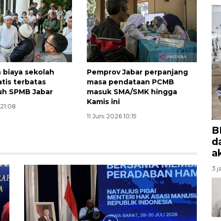
 biaya sekolah
Pemprov Jabar perpanjang
atis terbatas
masa pendataan PCMB
uh SPMB Jabar
masuk SMA/SMK hingga
Kamis ini
 21:08
11 Juni 2026 10:15
B
d
a
3 j