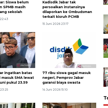
ar: Siswa belum
Kadisdik Jabar tak
an SPMB masih
persoalkan instansinya
uang sekolah
dilaporkan ke Ombudsman
terkait kisruh PCMB
 22:43
15 Juni 2026 23:17
bar ingatkan batas
77 ribu siswa gagal masuk
i masuk SMA lewat
negeri, Pemprov Jabar
uni pukul 23.59
garansi biaya swasta
 23:25
14 Juni 2026 15:10
T