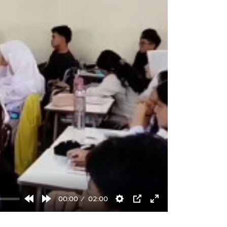
00:00
02:00
Rewind
Forward
Settings
PIP
Enter
10s
10s
fullscreen