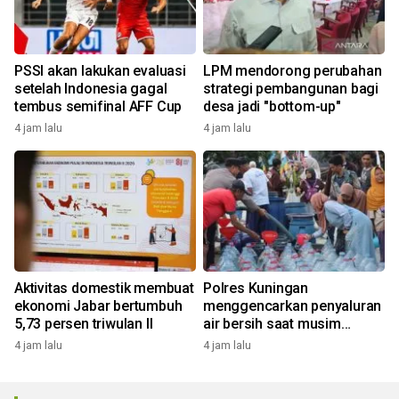
PSSI akan lakukan evaluasi
LPM mendorong perubahan
setelah Indonesia gagal
strategi pembangunan bagi
tembus semifinal AFF Cup
desa jadi "bottom-up"
4 jam lalu
4 jam lalu
Aktivitas domestik membuat
Polres Kuningan
ekonomi Jabar bertumbuh
menggencarkan penyaluran
5,73 persen triwulan II
air bersih saat musim
kemarau
4 jam lalu
4 jam lalu