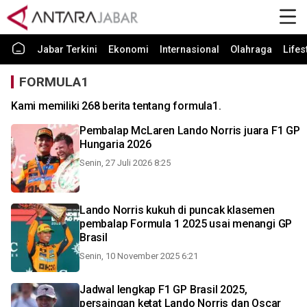
Jabar Terkini
Ekonomi
Internasional
Olahraga
Lifes
FORMULA1
Kami memiliki 268 berita tentang formula1.
Pembalap McLaren Lando Norris juara F1 GP
Hungaria 2026
Senin, 27 Juli 2026 8:25
Lando Norris kukuh di puncak klasemen
pembalap Formula 1 2025 usai menangi GP
Brasil
Senin, 10 November 2025 6:21
Jadwal lengkap F1 GP Brasil 2025,
persaingan ketat Lando Norris dan Oscar