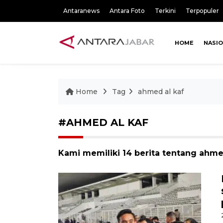
Antaranews
Antara Foto
Terkini
Terpopuler
HOME
NASI
Home
Tag
ahmed al kaf
#AHMED AL KAF
Kami memiliki 14 berita tentang ahme