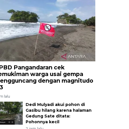
PBD Pangandaran cek
emukiman warga usai gempa
engguncang dengan magnitudo
,3
am lalu
Dedi Mulyadi akui pohon di
Gasibu hilang karena halaman
Gedung Sate ditata:
Pohonnya kecil
2 jam lalu