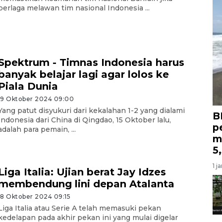
berlaga melawan tim nasional Indonesia ...
Spektrum - Timnas Indonesia harus
banyak belajar lagi agar lolos ke
Piala Dunia
19 Oktober 2024 09:00
Yang patut disyukuri dari kekalahan 1-2 yang dialami
B
Indonesia dari China di Qingdao, 15 Oktober lalu,
p
adalah para pemain, ...
m
5
1 j
Liga Italia: Ujian berat Jay Idzes
membendung lini depan Atalanta
18 Oktober 2024 09:15
Liga Italia atau Serie A telah memasuki pekan
kedelapan pada akhir pekan ini yang mulai digelar