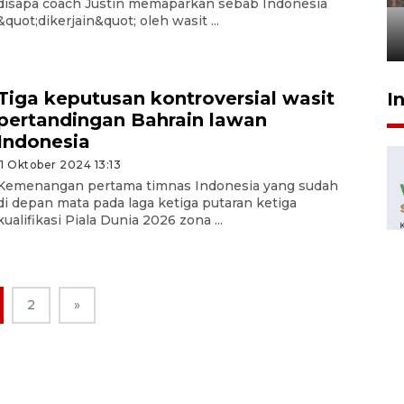
disapa coach Justin memaparkan sebab Indonesia
penegak hukum
&quot;dikerjain&quot; oleh wasit ...
29 Juli 2026 00:31
Tiga keputusan kontroversial wasit
I
pertandingan Bahrain lawan
Indonesia
11 Oktober 2024 13:13
Kemenangan pertama timnas Indonesia yang sudah
di depan mata pada laga ketiga putaran ketiga
kualifikasi Piala Dunia 2026 zona ...
2
»