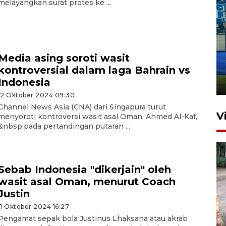
melayangkan surat protes ke ...
Penutupan latihan bela negara
dan manajerial SPPI di
Media asing soroti wasit
Balikpapan
kontroversial dalam laga Bahrain vs
Indonesia
31 Juli 2026 18:01
12 Oktober 2024 09:30
Channel News Asia (CNA) dari Singapura turut
V
menyoroti kontroversi wasit asal Oman, Ahmed Al-Kaf,
&nbsp;pada pertandingan putaran ...
Sebab Indonesia "dikerjain" oleh
wasit asal Oman, menurut Coach
Justin
11 Oktober 2024 16:27
Pigai: Penangkapan begal
Pengamat sepak bola Justinus Lhaksana atau akrab
tetap kewenangan aparat