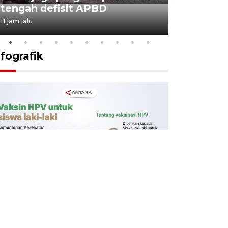
tengah defisit APBD
dimulai
11 jam lalu
12 jam lalu
nfografik