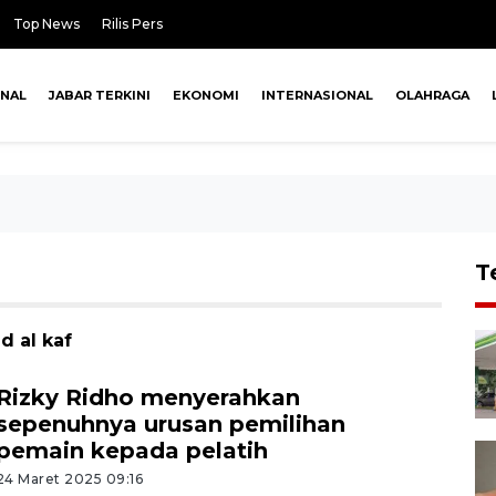
Top News
Rilis Pers
ONAL
JABAR TERKINI
EKONOMI
INTERNASIONAL
OLAHRAGA
T
d al kaf
Rizky Ridho menyerahkan
sepenuhnya urusan pemilihan
pemain kepada pelatih
24 Maret 2025 09:16