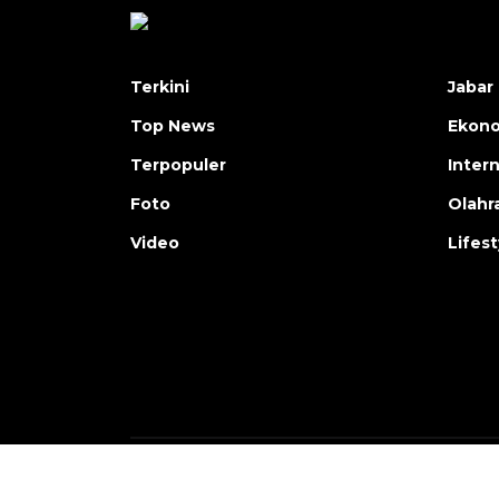
Terkini
Jabar 
Top News
Ekon
Terpopuler
Inter
Foto
Olahr
Video
Lifest
Copyright © ANTARA