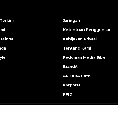
Terkini
Jaringan
omi
Ketentuan Penggunaan
nasional
Kebijakan Privasi
aga
Tentang Kami
yle
Pedoman Media Siber
BrandA
ANTARA Foto
Korporat
PPID