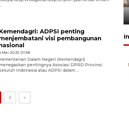
tetap kewenangan aparat
..
penegak hukum
29 Juli 2026 00:31
Kemendagri: ADPSI penting
I
menjembatani visi pembangunan
nasional
6 Mei 2025 01:58
Kementerian Dalam Negeri (Kemendagri)
menegaskan pentingnya Asosiasi DPRD Provinsi
Seluruh Indonesia atau ADPSI dalam ...
2
»