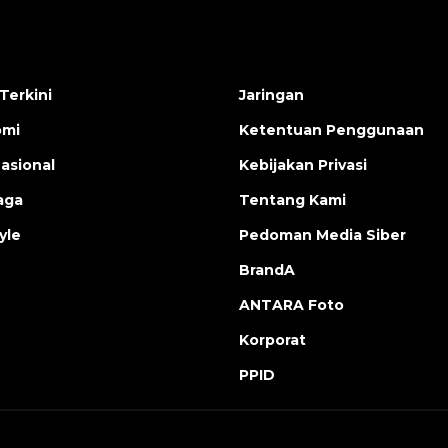
Terkini
Jaringan
omi
Ketentuan Penggunaan
nasional
Kebijakan Privasi
aga
Tentang Kami
yle
Pedoman Media Siber
BrandA
ANTARA Foto
Korporat
PPID