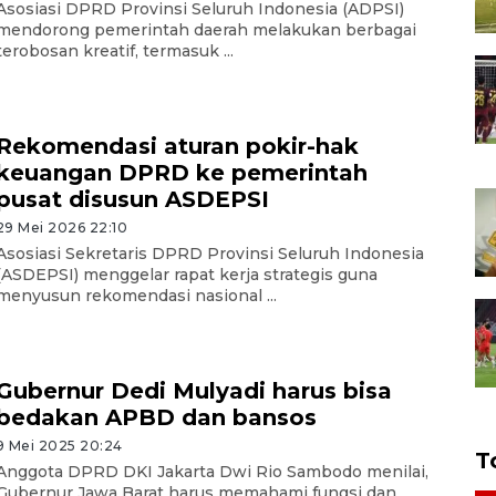
Asosiasi DPRD Provinsi Seluruh Indonesia (ADPSI)
mendorong pemerintah daerah melakukan berbagai
terobosan kreatif, termasuk ...
Rekomendasi aturan pokir-hak
keuangan DPRD ke pemerintah
pusat disusun ASDEPSI
29 Mei 2026 22:10
Asosiasi Sekretaris DPRD Provinsi Seluruh Indonesia
(ASDEPSI) menggelar rapat kerja strategis guna
menyusun rekomendasi nasional ...
Gubernur Dedi Mulyadi harus bisa
bedakan APBD dan bansos
9 Mei 2025 20:24
T
Anggota DPRD DKI Jakarta Dwi Rio Sambodo menilai,
Gubernur Jawa Barat harus memahami fungsi dan