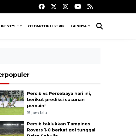
LIFESTYLE
OTOMOTIF LISTRIK
LAINNYA
erpopuler
Persib vs Persebaya hari ini,
berikut prediksi susunan
pemain!
15 jam lalu
Persib taklukkan Tampines
Rovers 1-0 berkat gol tunggal