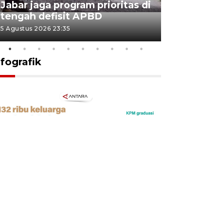
Jabar jaga program prioritas di
Sekolah 
tengah defisit APBD
dimulai
5 Agustus 2026 23:35
5 Agustus 202
nfografik