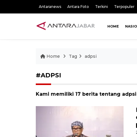
Antaranews
Antara Foto
Terkini
Terpopuler
HOME
NASI
Home
Tag
adpsi
#ADPSI
Kami memiliki 17 berita tentang adpsi