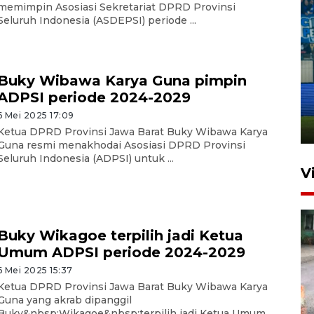
memimpin Asosiasi Sekretariat DPRD Provinsi
Seluruh Indonesia (ASDEPSI) periode ...
Penutupan latihan bela negara
Buky Wibawa Karya Guna pimpin
dan manajerial SPPI di
ADPSI periode 2024-2029
Balikpapan
6 Mei 2025 17:09
31 Juli 2026 18:01
Ketua DPRD Provinsi Jawa Barat Buky Wibawa Karya
Guna resmi menakhodai Asosiasi DPRD Provinsi
Seluruh Indonesia (ADPSI) untuk ...
V
Buky Wikagoe terpilih jadi Ketua
Umum ADPSI periode 2024-2029
6 Mei 2025 15:37
Ketua DPRD Provinsi Jawa Barat Buky Wibawa Karya
Guna yang akrab dipanggil
Pigai: Penangkapan begal
Buky&nbsp;Wikagoe&nbsp;terpilih jadi Ketua Umum