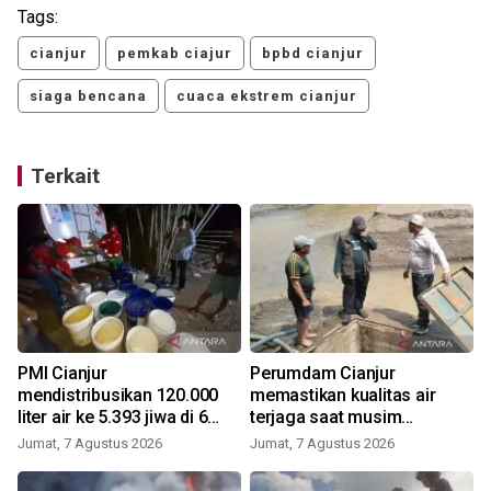
Tags:
cianjur
pemkab ciajur
bpbd cianjur
siaga bencana
cuaca ekstrem cianjur
Terkait
PMI Cianjur
Perumdam Cianjur
mendistribusikan 120.000
memastikan kualitas air
liter air ke 5.393 jiwa di 6
terjaga saat musim
kecamatan
kemarau
Jumat, 7 Agustus 2026
Jumat, 7 Agustus 2026