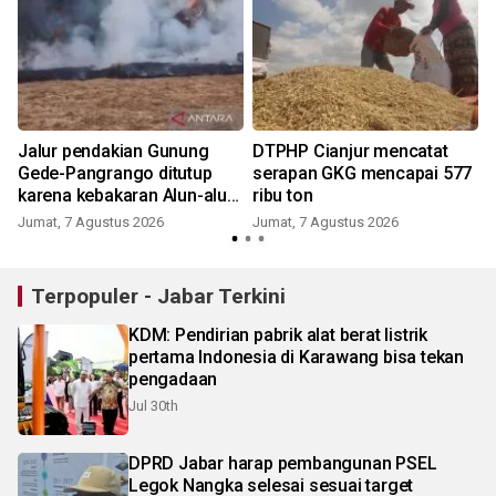
Jalur pendakian Gunung
DTPHP Cianjur mencatat
Gede-Pangrango ditutup
serapan GKG mencapai 577
karena kebakaran Alun-alun
ribu ton
Suryakancana
Jumat, 7 Agustus 2026
Jumat, 7 Agustus 2026
Terpopuler - Jabar Terkini
KDM: Pendirian pabrik alat berat listrik
pertama Indonesia di Karawang bisa tekan
pengadaan
Jul 30th
DPRD Jabar harap pembangunan PSEL
Legok Nangka selesai sesuai target