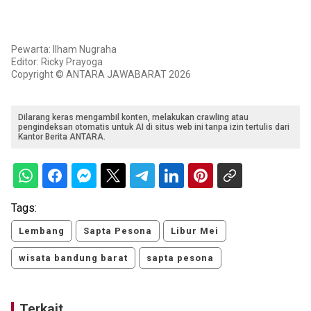
Pewarta: Ilham Nugraha
Editor: Ricky Prayoga
Copyright © ANTARA JAWABARAT 2026
Dilarang keras mengambil konten, melakukan crawling atau
pengindeksan otomatis untuk AI di situs web ini tanpa izin tertulis dari
Kantor Berita ANTARA.
Tags:
Lembang
Sapta Pesona
Libur Mei
wisata bandung barat
sapta pesona
Terkait