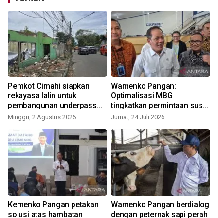
Pemkot Cimahi siapkan
Wamenko Pangan:
rekayasa lalin untuk
Optimalisasi MBG
pembangunan underpass
tingkatkan permintaan susu
Gatot Subroto
domestik
Minggu, 2 Agustus 2026
Jumat, 24 Juli 2026
S
Kemenko Pangan petakan
Wamenko Pangan berdialog
solusi atas hambatan
dengan peternak sapi perah