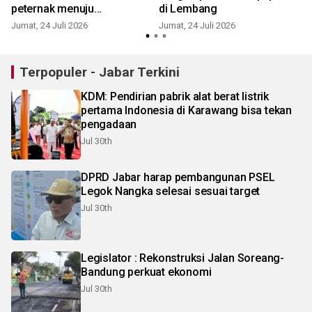
peternak menuju
di Lembang
swasembada susu
Jumat, 24 Juli 2026
Jumat, 24 Juli 2026
S
Terpopuler - Jabar Terkini
KDM: Pendirian pabrik alat berat listrik
pertama Indonesia di Karawang bisa tekan
pengadaan
Jul 30th
DPRD Jabar harap pembangunan PSEL
Legok Nangka selesai sesuai target
Jul 30th
Legislator : Rekonstruksi Jalan Soreang-
Bandung perkuat ekonomi
Jul 30th