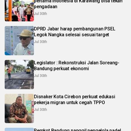
pertama Indonesia di Karawang bisa tekan
pengadaan
Jul 30th
DPRD Jabar harap pembangunan PSEL
Legok Nangka selesai sesuai target
Jul 30th
Legislator : Rekonstruksi Jalan Soreang-
Bandung perkuat ekonomi
Jul 30th
Disnaker Kota Cirebon perkuat edukasi
pekerja migran untuk cegah TPPO
Jul 30th
Pemkot Bandung panggil pengelola padel