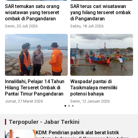
SAR temukan satu orang
SAR terus cari wisatawan
wisatawan yang terseret
yang hilang terseret ombak
ombak di Pangandaran
di Pangandaran
Senin, 20 Juli 2026
Sabtu, 18 Juli 2026
J
Innalillahi, Pelajar 14 Tahun
Waspada! pantai di
Hilang Terseret Ombak di
Tasikmalaya memiliki
Pantai Timur Pangandaran
potensi bahaya
Jumat, 27 Maret 2026
Senin, 12 Januari 2026
Terpopuler - Jabar Terkini
KDM: Pendirian pabrik alat berat listrik