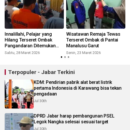
Innalillahi, Pelajar yang
Wisatawan Remaja Tewas
Hilang Terseret Ombak
Terseret Ombak di Pantai
Pangandaran Ditemukan
Manalusu Garut
Meninggal Dunia
Sabtu, 28 Maret 2026
Senin, 23 Maret 2026
Terpopuler - Jabar Terkini
KDM: Pendirian pabrik alat berat listrik
pertama Indonesia di Karawang bisa tekan
pengadaan
Jul 30th
DPRD Jabar harap pembangunan PSEL
Legok Nangka selesai sesuai target
Jul 30th