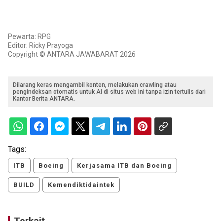
Pewarta: RPG
Editor: Ricky Prayoga
Copyright © ANTARA JAWABARAT 2026
Dilarang keras mengambil konten, melakukan crawling atau
pengindeksan otomatis untuk AI di situs web ini tanpa izin tertulis dari
Kantor Berita ANTARA.
Tags:
ITB
Boeing
Kerjasama ITB dan Boeing
BUILD
Kemendiktidaintek
Terkait