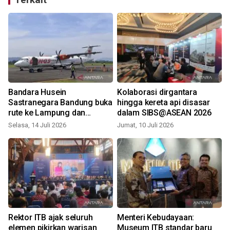
Bandara Husein
Kolaborasi dirgantara
Sastranegara Bandung buka
hingga kereta api disasar
rute ke Lampung dan
dalam SIBS@ASEAN 2026
Palembang
Selasa, 14 Juli 2026
Jumat, 10 Juli 2026
J
Rektor ITB ajak seluruh
Menteri Kebudayaan:
i
elemen pikirkan warisan
Museum ITB standar baru