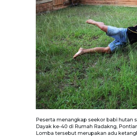
 pada Pekan
Peserta menangkap seekor babi hutan 
u (24/5/2026).
Dayak ke-40 di Rumah Radakng, Pontiana
n yang
Lomba tersebut merupakan adu ketang