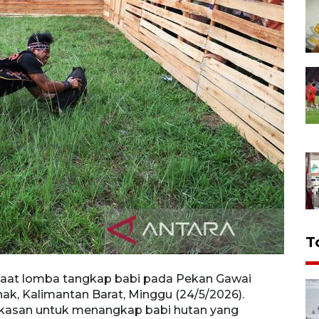
T
saat lomba tangkap babi pada Pekan Gawai
Peser
k, Kalimantan Barat, Minggu (24/5/2026).
Gawai
kasan untuk menangkap babi hutan yang
Lomba