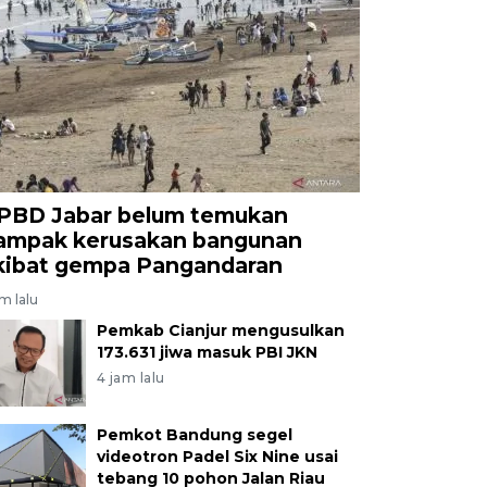
ptasi dari budaya berburu masyarakat setempat. ANT
ang/agr
PBD Jabar belum temukan
ampak kerusakan bangunan
kibat gempa Pangandaran
am lalu
Pemkab Cianjur mengusulkan
173.631 jiwa masuk PBI JKN
4 jam lalu
Pemkot Bandung segel
videotron Padel Six Nine usai
tebang 10 pohon Jalan Riau