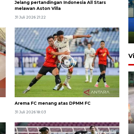
Jelang pertandingan Indonesia All Stars
melawan Aston Villa
Penutupan latihan bela negara
31 Juli 2026 21:22
dan manajerial SPPI di
Balikpapan
31 Juli 2026 18:01
V
Arema FC menang atas DPMM FC
Pigai: Penangkapan begal
31 Juli 2026 18:03
tetap kewenangan aparat
penegak hukum
29 Juli 2026 00:31