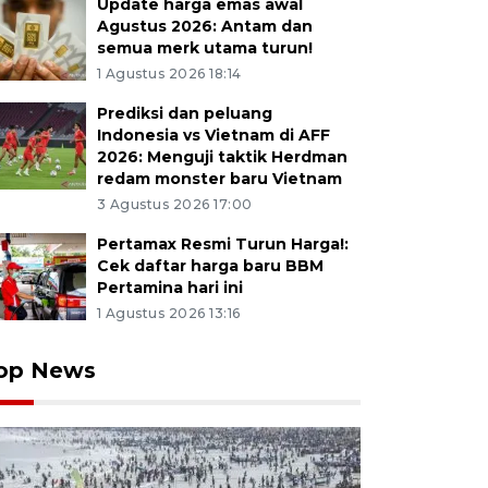
Update harga emas awal
Agustus 2026: Antam dan
semua merk utama turun!
1 Agustus 2026 18:14
Prediksi dan peluang
Indonesia vs Vietnam di AFF
2026: Menguji taktik Herdman
redam monster baru Vietnam
3 Agustus 2026 17:00
Pertamax Resmi Turun Harga!:
Cek daftar harga baru BBM
Pertamina hari ini
1 Agustus 2026 13:16
op News
ta berusaha menangkap seekor babi hutan saat lomba
 Dayak ke-40 di Rumah Radakng, Pontianak, Kalimantan
 tersebut merupakan adu ketangkasan untuk menang