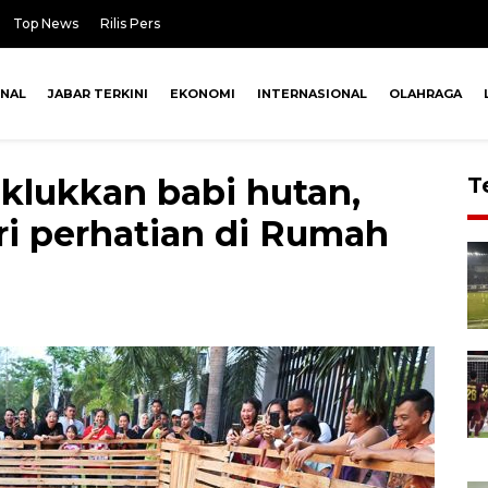
Top News
Rilis Pers
ONAL
JABAR TERKINI
EKONOMI
INTERNASIONAL
OLAHRAGA
klukkan babi hutan,
T
uri perhatian di Rumah