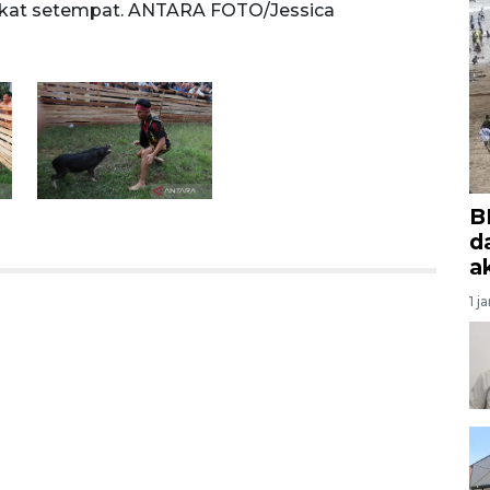
rakat setempat. ANTARA FOTO/Jessica
diada
Wuys
B
d
a
1 j