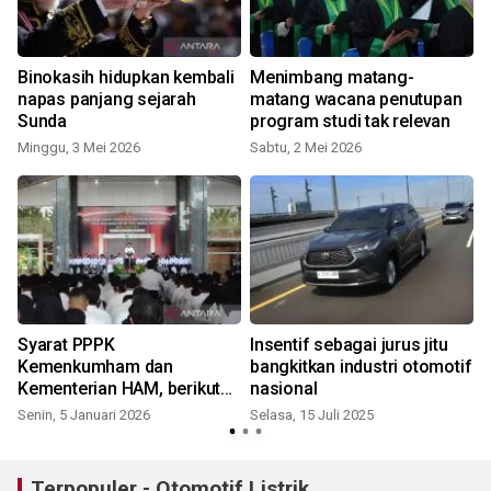
Binokasih hidupkan kembali
Menimbang matang-
napas panjang sejarah
matang wacana penutupan
Sunda
program studi tak relevan
Minggu, 3 Mei 2026
Sabtu, 2 Mei 2026
Syarat PPPK
Insentif sebagai jurus jitu
Kemenkumham dan
bangkitkan industri otomotif
Kementerian HAM, berikut
nasional
ini!
Senin, 5 Januari 2026
Selasa, 15 Juli 2025
S
Terpopuler - Otomotif Listrik