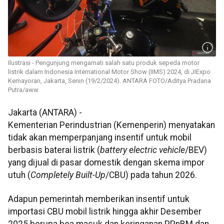
Ilustrasi - Pengunjung mengamati salah satu produk sepeda motor
listrik dalam Indonesia International Motor Show (IIMS) 2024, di JIExpo
Kemayoran, Jakarta, Senin (19/2/2024). ANTARA FOTO/Aditya Pradana
Putra/aww
Jakarta (ANTARA) -
Kementerian Perindustrian (Kemenperin) menyatakan
tidak akan memperpanjang insentif untuk mobil
berbasis baterai listrik (
battery electric vehicle
/BEV)
yang dijual di pasar domestik dengan skema impor
utuh (
Completely Built-Up
/CBU) pada tahun 2026.
‎Adapun pemerintah memberikan insentif untuk
importasi CBU mobil listrik hingga akhir Desember
2025 berupa bea masuk dan keringanan PPnBM dan