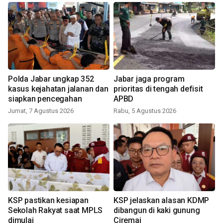
Polda Jabar ungkap 352
Jabar jaga program
kasus kejahatan jalanan dan
prioritas di tengah defisit
siapkan pencegahan
APBD
Jumat, 7 Agustus 2026
Rabu, 5 Agustus 2026
KSP pastikan kesiapan
KSP jelaskan alasan KDMP
Sekolah Rakyat saat MPLS
dibangun di kaki gunung
dimulai
Ciremai