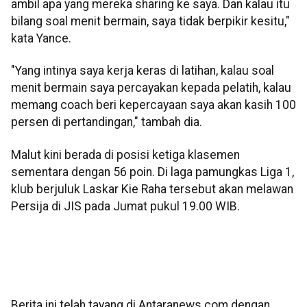
ambil apa yang mereka sharing ke saya. Dan kalau itu
bilang soal menit bermain, saya tidak berpikir kesitu,"
kata Yance.
"Yang intinya saya kerja keras di latihan, kalau soal
menit bermain saya percayakan kepada pelatih, kalau
memang coach beri kepercayaan saya akan kasih 100
persen di pertandingan," tambah dia.
Malut kini berada di posisi ketiga klasemen
sementara dengan 56 poin. Di laga pamungkas Liga 1,
klub berjuluk Laskar Kie Raha tersebut akan melawan
Persija di JIS pada Jumat pukul 19.00 WIB.
Berita ini telah tayang di Antaranews.com dengan