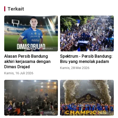
Terkait
Alasan Persib Bandung
Spektrum - Persib Bandung:
akhiri kerjasama dengan
Biru yang menolak padam
Dimas Drajad
Kamis, 28 Mei 2026
Kamis, 16 Juli 2026