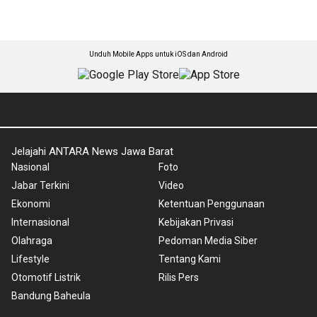
Unduh Mobile Apps untuk iOS dan Android
Jelajahi ANTARA News Jawa Barat
Nasional
Foto
Jabar Terkini
Video
Ekonomi
Ketentuan Penggunaan
Internasional
Kebijakan Privasi
Olahraga
Pedoman Media Siber
Lifestyle
Tentang Kami
Otomotif Listrik
Rilis Pers
Bandung Baheula