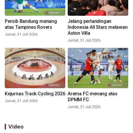
Persib Bandung menang
Jelang pertandingan
atas Tampines Rovers
Indonesia All Stars melawan
Aston Villa
Jumat, 31 Juli 2026
Jumat, 31 Juli 2026
Kejurnas Track Cycling 2026
Arema FC menang atas
DPMM FC
Jumat, 31 Juli 2026
Jumat, 31 Juli 2026
Video