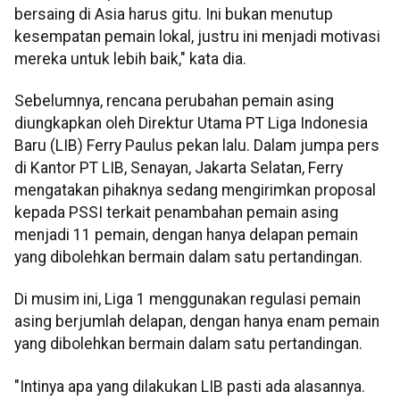
bersaing di Asia harus gitu. Ini bukan menutup
kesempatan pemain lokal, justru ini menjadi motivasi
mereka untuk lebih baik," kata dia.
Sebelumnya, rencana perubahan pemain asing
diungkapkan oleh Direktur Utama PT Liga Indonesia
Baru (LIB) Ferry Paulus pekan lalu. Dalam jumpa pers
di Kantor PT LIB, Senayan, Jakarta Selatan, Ferry
mengatakan pihaknya sedang mengirimkan proposal
kepada PSSI terkait penambahan pemain asing
menjadi 11 pemain, dengan hanya delapan pemain
yang dibolehkan bermain dalam satu pertandingan.
Di musim ini, Liga 1 menggunakan regulasi pemain
asing berjumlah delapan, dengan hanya enam pemain
yang dibolehkan bermain dalam satu pertandingan.
"Intinya apa yang dilakukan LIB pasti ada alasannya.