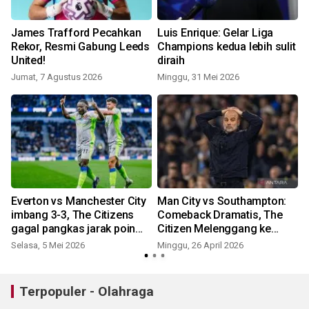
James Trafford Pecahkan
Luis Enrique: Gelar Liga
Rekor, Resmi Gabung Leeds
Champions kedua lebih sulit
United!
diraih
Jumat, 7 Agustus 2026
Minggu, 31 Mei 2026
K
Everton vs Manchester City
Man City vs Southampton:
imbang 3-3, The Citizens
Comeback Dramatis, The
gagal pangkas jarak poin
Citizen Melenggang ke
dengan Arsenal
Final!
Selasa, 5 Mei 2026
Minggu, 26 April 2026
S
Terpopuler - Olahraga