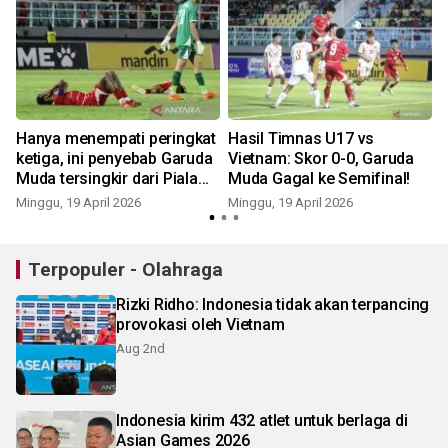
Hanya menempati peringkat
Hasil Timnas U17 vs
ketiga, ini penyebab Garuda
Vietnam: Skor 0-0, Garuda
Muda tersingkir dari Piala
Muda Gagal ke Semifinal!
R
AFF U-17
Minggu, 19 April 2026
Minggu, 19 April 2026
Terpopuler - Olahraga
Rizki Ridho: Indonesia tidak akan terpancing
provokasi oleh Vietnam
Aug 2nd
Indonesia kirim 432 atlet untuk berlaga di
Asian Games 2026