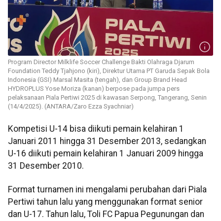
Program Director Milklife Soccer Challenge Bakti Olahraga Djarum
Foundation Teddy Tjahjono (kiri), Direktur Utama PT Garuda Sepak Bola
Indonesia (GSI) Marsal Masita (tengah), dan Group Brand Head
HYDROPLUS Yose Moriza (kanan) berpose pada jumpa pers
pelaksanaan Piala Pertiwi 2025 di kawasan Serpong, Tangerang, Senin
(14/4/2025). (ANTARA/Zaro Ezza Syachniar)
Kompetisi U-14 bisa diikuti pemain kelahiran 1
Januari 2011 hingga 31 Desember 2013, sedangkan
U-16 diikuti pemain kelahiran 1 Januari 2009 hingga
31 Desember 2010.
Format turnamen ini mengalami perubahan dari Piala
Pertiwi tahun lalu yang menggunakan format senior
dan U-17. Tahun lalu, Toli FC Papua Pegunungan dan