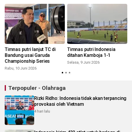
Timnas putri lanjut TC di
Timnas putri Indonesia
Bandung usai Garuda
ditahan Kamboja 1-1
Championship Series
Selasa, 9 Juni 2026
Rabu, 10 Juni 2026
R
Terpopuler - Olahraga
Rizki Ridho: Indonesia tidak akan terpancing
provokasi oleh Vietnam
4 hari lalu