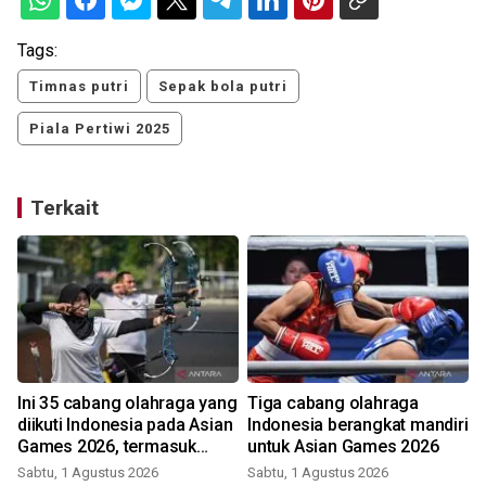
Tags:
Timnas putri
Sepak bola putri
Piala Pertiwi 2025
Terkait
Ini 35 cabang olahraga yang
Tiga cabang olahraga
diikuti Indonesia pada Asian
Indonesia berangkat mandiri
Games 2026, termasuk
untuk Asian Games 2026
padel dan MMA!
Sabtu, 1 Agustus 2026
Sabtu, 1 Agustus 2026
S