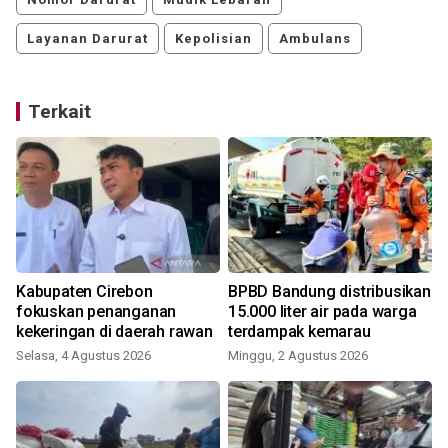
Layanan Darurat
Kepolisian
Ambulans
Terkait
Kabupaten Cirebon
BPBD Bandung distribusikan
fokuskan penanganan
15.000 liter air pada warga
kekeringan di daerah rawan
terdampak kemarau
Selasa, 4 Agustus 2026
Minggu, 2 Agustus 2026
S