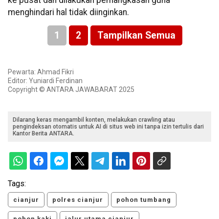
ke pusat dan dilakukan pemangkasan guna
menghindari hal tidak diinginkan.
1
2
Tampilkan Semua
Pewarta: Ahmad Fikri
Editor: Yuniardi Ferdinan
Copyright © ANTARA JAWABARAT 2025
Dilarang keras mengambil konten, melakukan crawling atau
pengindeksan otomatis untuk AI di situs web ini tanpa izin tertulis dari
Kantor Berita ANTARA.
Tags:
cianjur
polres cianjur
pohon tumbang
pohon kaki
jalur utama cianjur