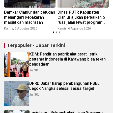
Damkar Cianjur dan petugas
Dinas PUTR Kabupaten
t
menangani kebakaran
Cianjur ajukan perbaikan 5
masjid dan madrasah
ruas jalan lewat program
IJD
Kamis, 6 Agustus 2026
Kamis, 6 Agustus 2026
Terpopuler - Jabar Terkini
KDM: Pendirian pabrik alat berat listrik
pertama Indonesia di Karawang bisa tekan
pengadaan
Jul 30th
DPRD Jabar harap pembangunan PSEL
Legok Nangka selesai sesuai target
Jul 30th
Legislator : Rekonstruksi Jalan Soreang-