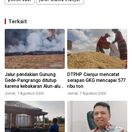
Terkait
Jalur pendakian Gunung
DTPHP Cianjur mencatat
Gede-Pangrango ditutup
serapan GKG mencapai 577
karena kebakaran Alun-alun
ribu ton
Suryakancana
Jumat, 7 Agustus 2026
Jumat, 7 Agustus 2026