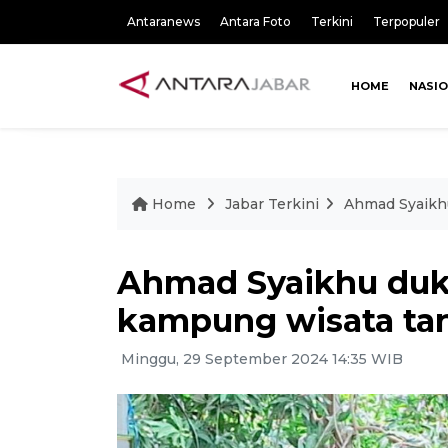
Antaranews
Antara Foto
Terkini
Terpopuler
HOME
NASI
Home
Jabar Terkini
Ahmad Syaikh
Ahmad Syaikhu du
kampung wisata ta
Minggu, 29 September 2024 14:35 WIB