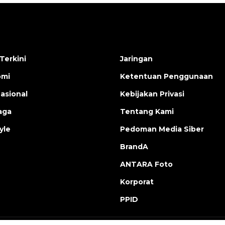
Terkini
Jaringan
omi
Ketentuan Penggunaan
nasional
Kebijakan Privasi
aga
Tentang Kami
yle
Pedoman Media Siber
BrandA
ANTARA Foto
Korporat
PPID