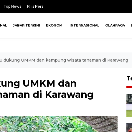
Top News
Rilis Pers
ONAL
JABAR TERKINI
EKONOMI
INTERNASIONAL
OLAHRAGA
u dukung UMKM dan kampung wisata tanaman di Karawang
T
kung UMKM dan
naman di Karawang