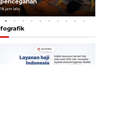
pencegahan
tengah d
18 jam lalu
5 Agustus 202
nfografik