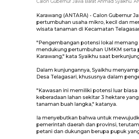
Calon Gubernur Jawa Barat Ahmad Syaikhu. AN
Karawang (ANTARA) - Calon Gubernur 
pertumbuhan usaha mikro, kecil dan 
wisata tanaman di Kecamatan Telagasar
"Pengembangan potensi lokal memang h
mendukung pertumbuhan UMKM serta p
Karawang," kata Syaikhu saat berkunjun
Dalam kunjungannya, Syaikhu menyampai
Desa Telagasari, khususnya dalam peng
"Kawasan ini memiliki potensi luar bias
keberadaan lahan sekitar 3 hektare ya
tanaman buah langka," katanya.
Ia menyebutkan bahwa untuk mewujudkan
pemerintah daerah dan provinsi, terut
petani dan dukungan berupa pupuk yan