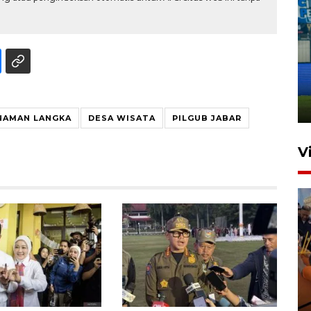
Penutupan latihan bela negara
dan manajerial SPPI di
Balikpapan
31 Juli 2026 18:01
NAMAN LANGKA
DESA WISATA
PILGUB JABAR
V
Taklukkan DPMM FC, Persib
amankan tiket semifinal Piala