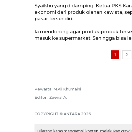
Syaikhu yang didampingi Ketua PKS Kar
ekonomi dari produk olahan kawista, sep
pasar tersendiri.
Ia mendorong agar produk-produk terseb
masuk ke supermarket. Sehingga bisa leb
1
2
Pewarta: M.Ali Khumaini
Editor : Zaenal A.
COPYRIGHT © ANTARA 2026
Dilarang keras mengambil konten, melakukan crawlin