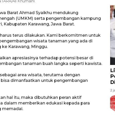
TARA/Ali Khumaini.
Jawa Barat Ahmad Syaikhu mendukung
menengah (UMKM) serta pengembangan kampung
i, Kabupaten Karawang, Jawa Barat.
arus terus dilakukan. Kami berkomitmen untuk
engembangan wisata tanaman yang ada di
g ke Karawang, Minggu.
kan apresiasinya terhadap potensi besar di
embangan tanaman buah langka seperti kawista.
L
a sebagai area wisata, terutama dengan
P
ng bisa dimanfaatkan untuk pengembangan
D
2 j
 hal itu, maka dibutuhkan peran aktif
ama dalam memberikan edukasi kepada para
g memadai.