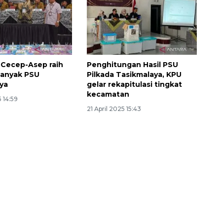
Cecep-Asep raih
Penghitungan Hasil PSU
banyak PSU
Pilkada Tasikmalaya, KPU
ya
gelar rekapitulasi tingkat
kecamatan
5 14:59
21 April 2025 15:43
160 ribu sambungan baru
jaringan gas 2026
2026-08-07 18:00:00