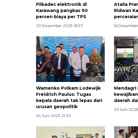
Pilkades elektronik di
Atalia Pra
Karawang pangkas 90
Ridwan Kam
persen biaya per TPS
perceraia
29 Desember 2025 18:53
16 Desember
Wamenko Polkam Lodewijk
Mendagri 
Freidrich Paulus: Tugas
kewajiban
kepala daerah tak lepas dari
daerah da
urusan geopolitik
23 Juni 2025
24 Juni 2025 21:33