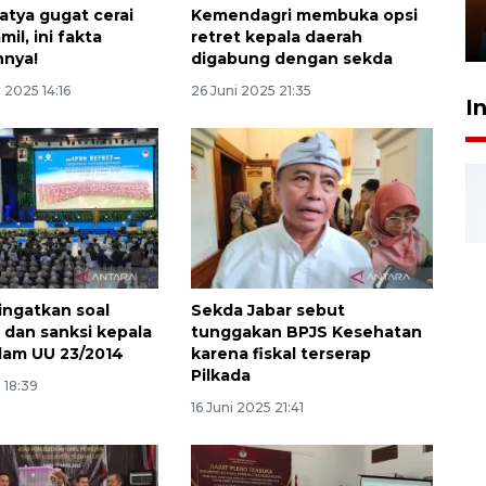
Presiden
ratya gugat cerai
Kemendagri membuka opsi
29 Juli 2026 01:36
il, ini fakta
retret kepala daerah
nnya!
digabung dengan sekda
 2025 14:16
26 Juni 2025 21:35
I
ingatkan soal
Sekda Jabar sebut
 dan sanksi kepala
tunggakan BPJS Kesehatan
lam UU 23/2014
karena fiskal terserap
Pilkada
 18:39
16 Juni 2025 21:41