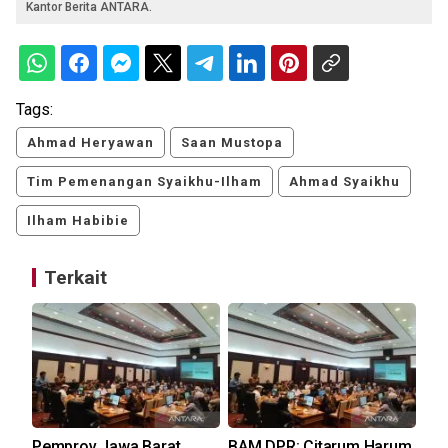
Kantor Berita ANTARA.
Tags:
Ahmad Heryawan
Saan Mustopa
Tim Pemenangan Syaikhu-Ilham
Ahmad Syaikhu
Ilham Habibie
Terkait
Pemprov Jawa Barat
BAM DPR: Citarum Harum
ASI