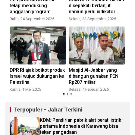
tetap mendukung
disepakati berlanjut
Pi
anggaran program
namun perlu indikator
me
Citarum Harum
jelas
Rabu, 24 September 2025
Selasa, 23 September 2025
Sab
DPR RI ajak boikot produk
Masjid Al-Jabbar yang
Ah
uasi
Israel wujud dukungan ke
dibangun gunakan PEN
Yas
Palestina
Rp207 miliar
Pr
me
Kamis, 1 Mei 2025
Selasa, 4 Februari 2025
Sel
Terpopuler - Jabar Terkini
KDM: Pendirian pabrik alat berat listrik
pertama Indonesia di Karawang bisa
tekan pengadaan