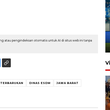
Penutupan latihan bela negara
dan manajerial SPPI di
Balikpapan
g atau pengindeksan otomatis untuk AI di situs web ini tanpa
31 Juli 2026 18:01
V
 TERBARUKAN
DINAS ESDM
JAWA BARAT
Taklukkan DPMM FC, Persib