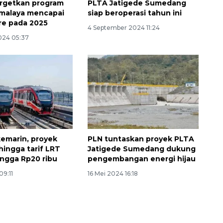
argetkan program
PLTA Jatigede Sumedang
malaya mencapai
siap beroperasi tahun ini
re pada 2025
4 September 2024 11:24
024 05:37
emarin, proyek
PLN tuntaskan proyek PLTA
hingga tarif LRT
Jatigede Sumedang dukung
Layanan haji Indonesia
ingga Rp20 ribu
pengembangan energi hijau
semakin memuaskan
09:11
16 Mei 2024 16:18
2026-08-08 15:00:00