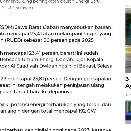
untuk mendukung peningkatan bauran Energi Baru
LN UIP Sulawesi
(ESDM) Jawa Barat (Jabar) menyebutkan bauran
lah mencapai 23,41 atau melampaui target yang
h (RUED) sebesar 20 persen pada 2025.
 mencapai 23,41 persen, berarti ini sudah
i Rencana Umum Energi Daerah," ujar Kepala
ar Ai Saadiyah Dwidaningsih, di Bekasi, Selasa.
3
23 mencapai 25,81 persen. Dengan pencapaian
A
 saat ini tengah melakukan peninjauan ulang
aian target baru ke depannya.
2 j
iki potensi energi terbarukan yang terdiri dari
 dan angin dengan total mencapai 192 GW
i terbarukan dinilai tinggi pada 2023, katanya