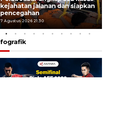
kejahatan jalanan dan siapkan
Jabar jag
pencegahan
tengah d
7 Agustus 2026 21:30
5 Agustus 202
nfografik