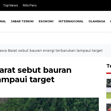
Top News
Rilis Pers
ONAL
JABAR TERKINI
EKONOMI
INTERNASIONAL
OLAHRAGA
wa Barat sebut bauran energi terbarukan lampaui target
T
rat sebut bauran
ampaui target