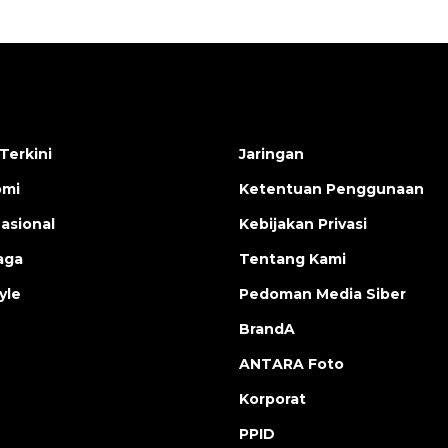
Terkini
Jaringan
omi
Ketentuan Penggunaan
nasional
Kebijakan Privasi
aga
Tentang Kami
yle
Pedoman Media Siber
BrandA
ANTARA Foto
Korporat
PPID