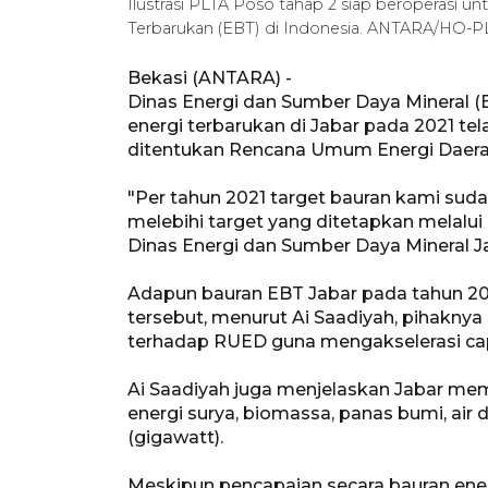
Ilustrasi PLTA Poso tahap 2 siap beroperasi 
Terbarukan (EBT) di Indonesia. ANTARA/HO-P
Bekasi (ANTARA) -
Dinas Energi dan Sumber Daya Mineral 
energi terbarukan di Jabar pada 2021 te
ditentukan Rencana Umum Energi Daera
"Per tahun 2021 target bauran kami sudah
melebihi target yang ditetapkan melalu
Dinas Energi dan Sumber Daya Mineral Jab
Adapun bauran EBT Jabar pada tahun 20
tersebut, menurut Ai Saadiyah, pihaknya
terhadap RUED guna mengakselerasi cap
Ai Saadiyah juga menjelaskan Jabar memil
energi surya, biomassa, panas bumi, air
(gigawatt).
Meskipun pencapaian secara bauran energ