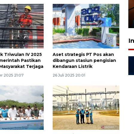
amankan tiket semifinal Piala
Presiden
29 Juli 2026 01:36
I
rik Triwulan IV 2025
Aset strategis PT Pos akan
merintah Pastikan
dibangun stasiun pengisian
 Masyarakat Terjaga
Kendaraan Listrik
r 2025 21:07
26 Juli 2025 20:01