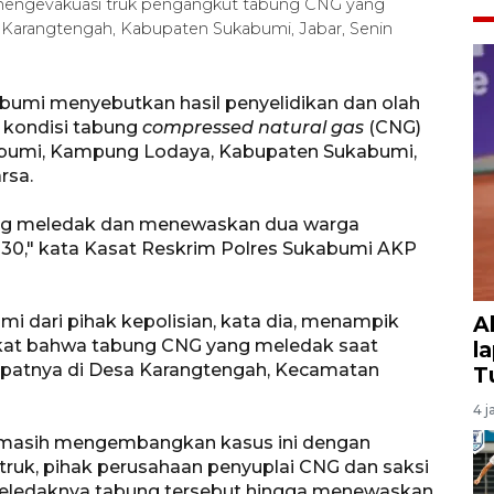
 mengevakuasi truk pengangkut tabung CNG yang
 Karangtengah, Kabupaten Sukabumi, Jabar, Senin
bumi menyebutkan hasil penyelidikan dan olah
 kondisi tabung
compressed natural gas
(CNG)
abumi, Kampung Lodaya, Kabupaten Sukabumi,
rsa.
ng meledak dan menewaskan dua warga
030," kata Kasat Reskrim Polres Sukabumi AKP
i dari pihak kepolisian, kata dia, menampik
A
kat bahwa tabung CNG yang meledak saat
l
tepatnya di Desa Karangtengah, Kecamatan
T
4 j
a masih mengembangkan kasus ini dengan
ruk, pihak perusahaan penyuplai CNG dan saksi
eledaknya tabung tersebut hingga menewaskan