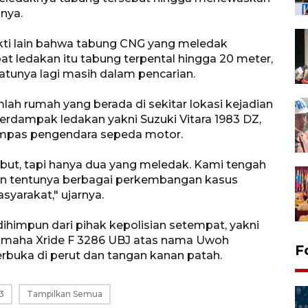
nya.
kti lain bahwa tabung CNG yang meledak
at ledakan itu tabung terpental hingga 20 meter,
atunya lagi masih dalam pencarian.
lah rumah yang berada di sekitar lokasi kejadian
terdampak ledakan yakni Suzuki Vitara 1983 DZ,
mpas pengendara sepeda motor.
ebut, tapi hanya dua yang meledak. Kami tengah
 tentunya berbagai perkembangan kasus
yarakat," ujarnya.
ihimpun dari pihak kepolisian setempat, yakni
amaha Xride F 3286 UBJ atas nama Uwoh
F
rbuka di perut dan tangan kanan patah.
3
Tampilkan Semua