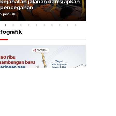
kejahatan jalanan dan siapkan
Jabar jag
pencegahan
tengah d
5 jam lalu
5 Agustus 202
nfografik