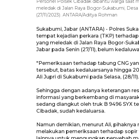
Personel Polsek Cibadak dibantu warga saat
meledak di Jalan Raya Bogor-Sukabumi, Desa
(27/11/2023). ANTARA/Aditya Rohman
Sukabumi, Jabar (ANTARA) - Polres Suka
tempat kejadian perkara (TKP) terhadap
yang meledak di Jalan Raya Bogor-Suk
Jabar pada Senin (27/11), belum kedaluwa
"Pemeriksaan terhadap tabung CNG ya
tersebut, batas kedaluarsanya hingga 2
Ali Jupri di Sukabumi pada Selasa, (28/11).
Sehingga dengan adanya keterangan resm
informasi yang berkembang di masyara
sedang diangkut oleh truk B 9496 SYX 
Cibadak, sudah kedaluarsa.
Namun demikian, menurut Ali, pihakny
melakukan pemeriksaan terhadap sopir t
lainnya untuk mengungkap penyebab m