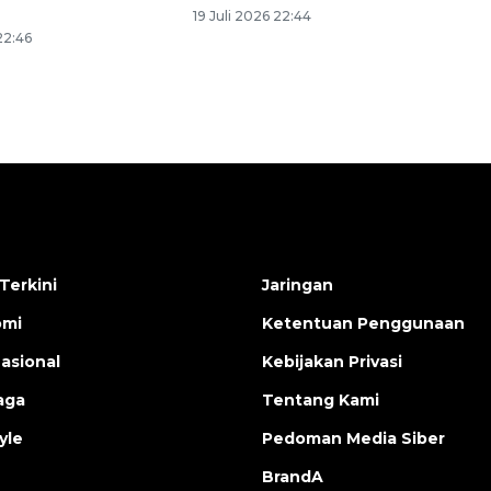
19 Juli 2026 22:44
22:46
Terkini
Jaringan
omi
Ketentuan Penggunaan
nasional
Kebijakan Privasi
aga
Tentang Kami
yle
Pedoman Media Siber
BrandA