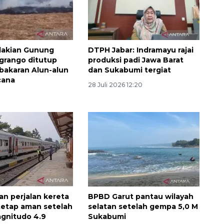
dakian Gunung
DTPH Jabar: Indramayu rajai
grango ditutup
produksi padi Jawa Barat
bakaran Alun-alun
dan Sukabumi tergiat
cana
28 Juli 2026 12:20
Ekonomi triwulan II-2026
tumbuh 5,29 persen
2026-08-06 18:45:00
an perjalan kereta
BPBD Garut pantau wilayah
 tetap aman setelah
selatan setelah gempa 5,0 M
gnitudo 4.9
Sukabumi