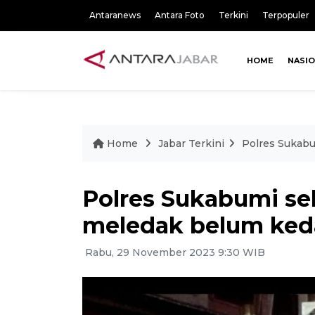
Antaranews
Antara Foto
Terkini
Terpopuler
HOME
NASI
Home
Jabar Terkini
Polres Sukab
Polres Sukabumi s
meledak belum ked
Rabu, 29 November 2023 9:30 WIB