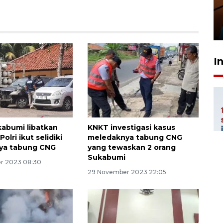
amankan tiket semifinal Piala
Presiden
29 Juli 2026 01:36
I
kabumi libatkan
KNKT investigasi kasus
olri ikut selidiki
meledaknya tabung CNG
ya tabung CNG
yang tewaskan 2 orang
Sukabumi
r 2023 08:30
29 November 2023 22:05