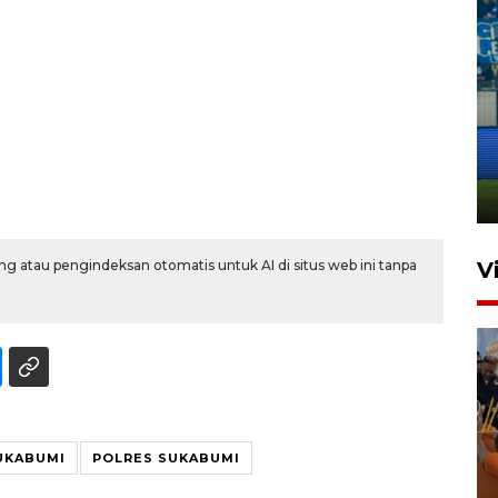
Penutupan latihan bela negara
dan manajerial SPPI di
Balikpapan
31 Juli 2026 18:01
g atau pengindeksan otomatis untuk AI di situs web ini tanpa
V
UKABUMI
POLRES SUKABUMI
Taklukkan DPMM FC, Persib