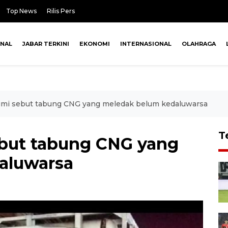
Top News
Rilis Pers
ONAL
JABAR TERKINI
EKONOMI
INTERNASIONAL
OLAHRAGA
umi sebut tabung CNG yang meledak belum kedaluwarsa
T
ebut tabung CNG yang
aluwarsa