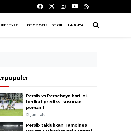
LIFESTYLE
OTOMOTIF LISTRIK
LAINNYA
erpopuler
Persib vs Persebaya hari ini,
berikut prediksi susunan
pemain!
12 jam lalu
Persib taklukkan Tampines