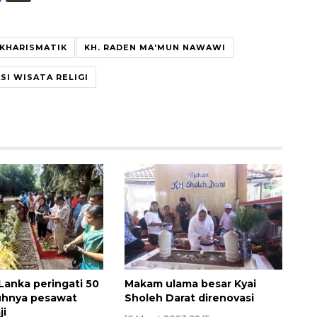
KHARISMATIK
KH. RADEN MA'MUN NAWAWI
SI WISATA RELIGI
Memberantas kejahatan
jalanan Jakarta
2026-08-05 18:00:00
 Lanka peringati 50
Makam ulama besar Kyai
uhnya pesawat
Sholeh Darat direnovasi
ji