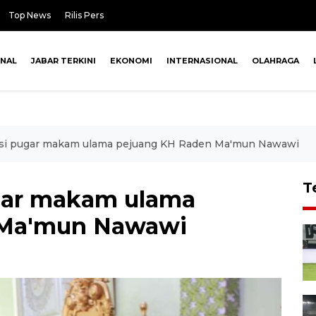
Top News
Rilis Pers
ONAL
JABAR TERKINI
EKONOMI
INTERNASIONAL
OLAHRAGA
i pugar makam ulama pejuang KH Raden Ma'mun Nawawi
T
gar makam ulama
 Ma'mun Nawawi