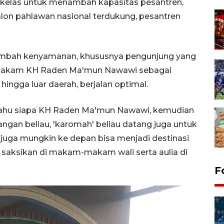
kelas untuk menambah kapasitas pesantren,
lon pahlawan nasional terdukung, pesantren
mbah kenyamanan, khususnya pengunjung yang
n makam KH Raden Ma'mun Nawawi sebagai
 hingga luar daerah, berjalan optimal.
 tahu siapa KH Raden Ma'mun Nawawi, kemudian
gan beliau, 'karomah' beliau datang juga untuk
h juga mungkin ke depan bisa menjadi destinasi
a saksikan di makam-makam wali serta aulia di
F