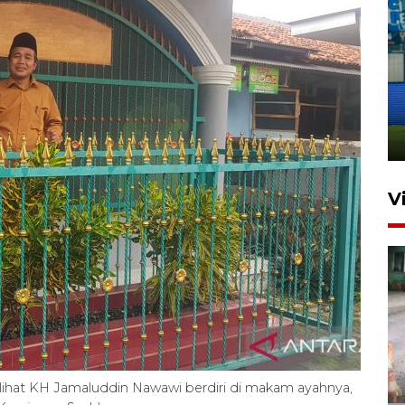
Penutupan latihan bela negara
dan manajerial SPPI di
Balikpapan
31 Juli 2026 18:01
V
Pigai: Penangkapan begal
tetap kewenangan aparat
ihat KH Jamaluddin Nawawi berdiri di makam ayahnya,