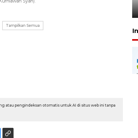
penegak hukum
urniawan Syah).
29 Juli 2026 00:31
Tampilkan Semua
I
g atau pengindeksan otomatis untuk AI di situs web ini tanpa