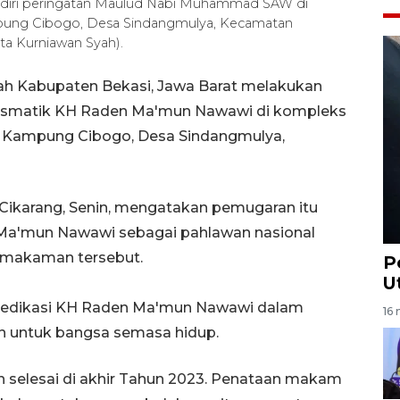
diri peringatan Maulud Nabi Muhammad SAW di
mpung Cibogo, Desa Sindangmulya, Kecamatan
ta Kurniawan Syah).
ah Kabupaten Bekasi, Jawa Barat melakukan
ismatik KH Raden Ma'mun Nawawi di kompleks
t Kampung Cibogo, Desa Sindangmulya,
Cikarang, Senin, mengatakan pemugaran itu
Ma'mun Nawawi sebagai pahlawan nasional
emakaman tersebut.
P
U
as dedikasi KH Raden Ma'mun Nawawi dalam
16 
n untuk bangsa semasa hidup.
n selesai di akhir Tahun 2023. Penataan makam