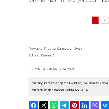
KH Raden Ma'mun Nawawi. (ANTARA/Pradita K
1
2
Pewarta: Pradita Kurniawan Syah
Editor : Zaenal A.
COPYRIGHT © ANTARA 2026
Dilarang keras mengambil konten, melakukan crawlin
izin tertulis dari Kantor Berita ANTARA.