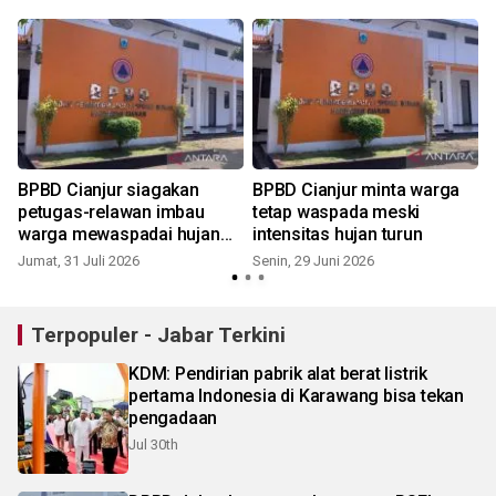
g
BPBD Cianjur siagakan
BPBD Cianjur minta warga
petugas-relawan imbau
tetap waspada meski
warga mewaspadai hujan
intensitas hujan turun
lebat
Jumat, 31 Juli 2026
Senin, 29 Juni 2026
Terpopuler - Jabar Terkini
KDM: Pendirian pabrik alat berat listrik
pertama Indonesia di Karawang bisa tekan
pengadaan
Jul 30th