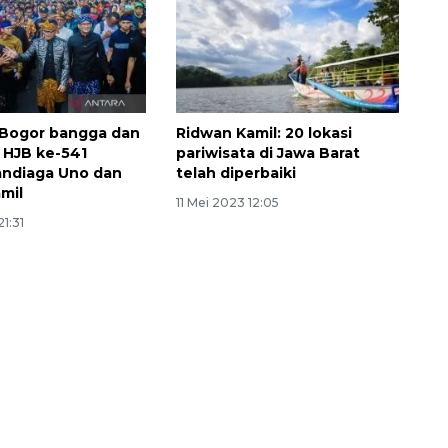
 Bogor bangga dan
Ridwan Kamil: 20 lokasi
 HJB ke-541
pariwisata di Jawa Barat
Sandiaga Uno dan
telah diperbaiki
mil
11 Mei 2023 12:05
21:31
Sinyal positif perekonomian
Indonesia
2026-08-05 15:00:00