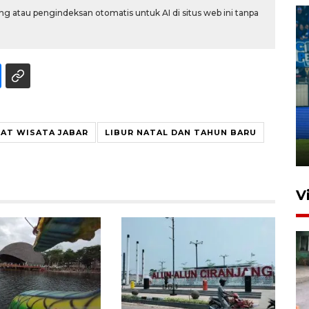
g atau pengindeksan otomatis untuk AI di situs web ini tanpa
Penutupan latihan bela negara
dan manajerial SPPI di
Balikpapan
AT WISATA JABAR
LIBUR NATAL DAN TAHUN BARU
31 Juli 2026 18:01
V