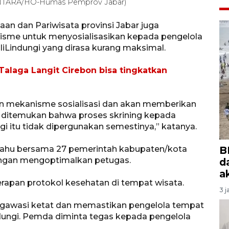
 (ANTARA/HO-Humas Pemprov Jabar)
aan dan Pariwisata provinsi Jabar juga
sme untuk menyosialisasikan kepada pengelola
liLindungi yang dirasa kurang maksimal.
alaga Langit Cirebon bisa tingkatkan
n mekanisme sosialisasi dan akan memberikan
ka ditemukan bahwa proses skrining kepada
gi itu tidak dipergunakan semestinya,” katanya.
ahu bersama 27 pemerintah kabupaten/kota
B
ngan mengoptimalkan petugas.
d
a
rapan protokol kesehatan di tempat wisata.
3 j
gawasi ketat dan memastikan pengelola tempat
dungi. Pemda diminta tegas kepada pengelola