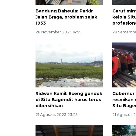
Bandung Baheula: Parkir
Garut min
Jalan Braga, problem sejak
kelola Si
1953
profesion
28 November 2025 14:59
28 Septembe
Ridwan Kamil: Eceng gondok
Gubernur 
di Situ Bagendit harus terus
resmikan 
dibersihkan
Situ Bage
21 Agustus 2023 23:25
21 Agustus 2