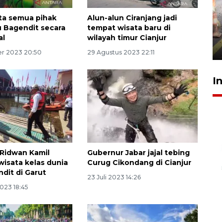
Pigai: Penangkapan begal
ta semua pihak
Alun-alun Ciranjang jadi
tetap kewenangan aparat
tu Bagendit secara
tempat wisata baru di
penegak hukum
al
wilayah timur Cianjur
29 Juli 2026 00:31
r 2023 20:50
29 Agustus 2023 22:11
I
Ridwan Kamil
Gubernur Jabar jajal tebing
wisata kelas dunia
Curug Cikondang di Cianjur
ndit di Garut
23 Juli 2023 14:26
023 18:45