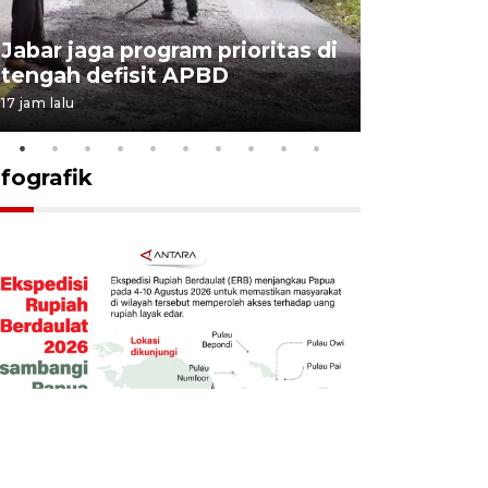
KSP past
Jabar jaga program prioritas di
Sekolah 
tengah defisit APBD
dimulai
17 jam lalu
17 jam lalu
nfografik