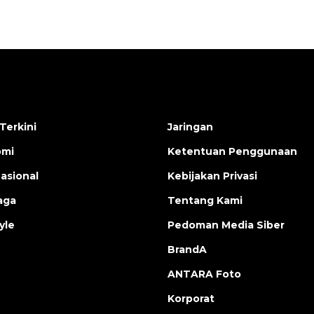
Terkini
Jaringan
omi
Ketentuan Penggunaan
nasional
Kebijakan Privasi
aga
Tentang Kami
yle
Pedoman Media Siber
BrandA
ANTARA Foto
Korporat