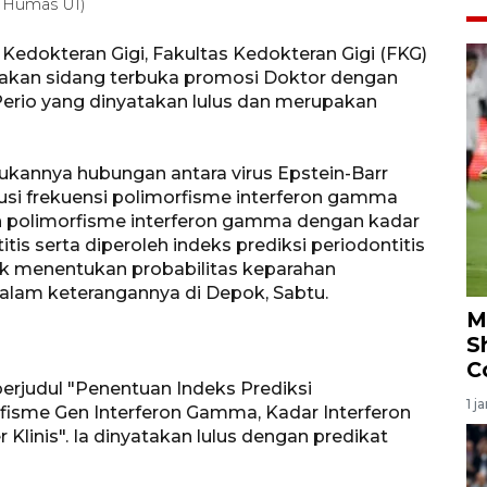
: Humas UI)
edokteran Gigi, Fakultas Kedokteran Gigi (FKG)
arakan sidang terbuka promosi Doktor dengan
Perio yang dinyatakan lulus dan merupakan
emukannya hubungan antara virus Epstein-Barr
busi frekuensi polimorfisme interferon gamma
n polimorfisme interferon gamma dengan kadar
is serta diperoleh indeks prediksi periodontitis
tuk menentukan probabilitas keparahan
i dalam keterangannya di Depok, Sabtu.
M
S
C
erjudul "Penentuan Indeks Prediksi
1 j
orfisme Gen Interferon Gamma, Kadar Interferon
linis". Ia dinyatakan lulus dengan predikat