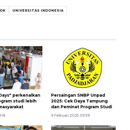
POK
UNIVERSITAS INDONESIA
Vaksin HPV untuk siswa laki-
laki
Days" perkenalkan
Persaingan SNBP Unpad
2026-08-06 06:30:00
gram studi lebih
2025: Cek Daya Tampung
masyarakat
dan Peminat Program Studi
9:16
9 Februari 2025 09:59