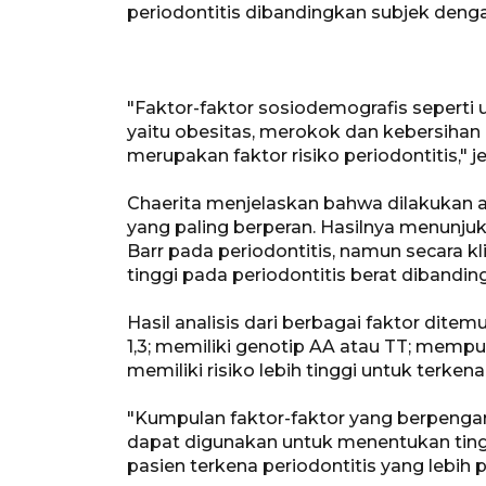
periodontitis dibandingkan subjek denga
"Faktor-faktor sosiodemografis seperti us
yaitu obesitas, merokok dan kebersihan 
merupakan faktor risiko periodontitis," j
Chaerita menjelaskan bahwa dilakukan a
yang paling berperan. Hasilnya menunju
Barr pada periodontitis, namun secara kl
tinggi pada periodontitis berat dibanding
Hasil analisis dari berbagai faktor ditem
1,3; memiliki genotip AA atau TT; mempu
memiliki risiko lebih tinggi untuk terkena
"Kumpulan faktor-faktor yang berpengar
dapat digunakan untuk menentukan tingk
pasien terkena periodontitis yang lebih p