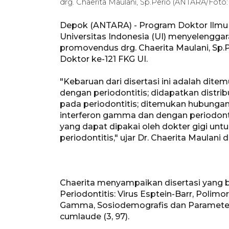
drg. Chaerita Maulani, Sp.Perio (ANTARA/Foto
Depok (ANTARA) - Program Doktor Ilmu K
Universitas Indonesia (UI) menyelengg
promovendus drg. Chaerita Maulani, Sp.
Doktor ke-121 FKG UI.
"Kebaruan dari disertasi ini adalah dit
dengan periodontitis; didapatkan distri
pada periodontitis; ditemukan hubunga
interferon gamma dan dengan periodontit
yang dapat dipakai oleh dokter gigi un
periodontitis," ujar Dr. Chaerita Maulan
Chaerita menyampaikan disertasi yang b
Periodontitis: Virus Esptein-Barr, Polim
Gamma, Sosiodemografis dan Parameter K
cumlaude (3, 97).