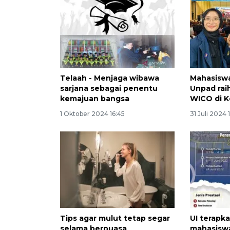
Telaah - Menjaga wibawa
Mahasisw
sarjana sebagai penentu
Unpad rai
kemajuan bangsa
WICO di K
1 Oktober 2024 16:45
31 Juli 2024 
Tips agar mulut tetap segar
UI terapk
selama berpuasa
mahasiswa