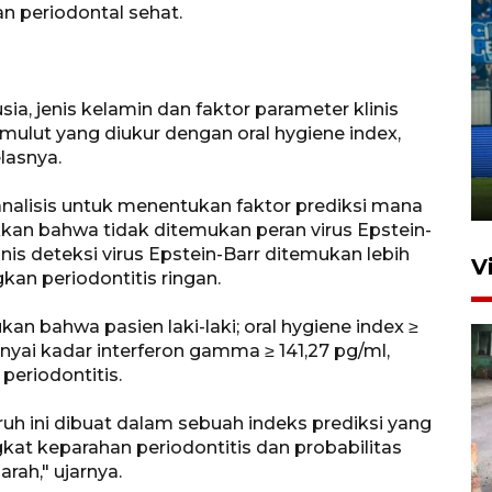
n periodontal sehat.
ia, jenis kelamin dan faktor parameter klinis
Penutupan latihan bela negara
mulut yang diukur dengan oral hygiene index,
dan manajerial SPPI di
elasnya.
Balikpapan
31 Juli 2026 18:01
nalisis untuk menentukan faktor prediksi mana
kkan bahwa tidak ditemukan peran virus Epstein-
inis deteksi virus Epstein-Barr ditemukan lebih
V
kan periodontitis ringan.
ukan bahwa pasien laki-laki; oral hygiene index ≥
nyai kadar interferon gamma ≥ 141,27 pg/ml,
 periodontitis.
uh ini dibuat dalam sebuah indeks prediksi yang
at keparahan periodontitis dan probabilitas
Pigai: Penangkapan begal
arah," ujarnya.