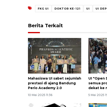
FKG UI
DOKTOR KE-121
UI
UI DE
Berita Terkait
Mahasiswa UI sabet sejumlah
UI "Open 
prestasi di ajang Bandung
semua pro
Perio Academy 2.0
dekat ke 
10 Mei 2025 11:36
5 Mei 2025 1