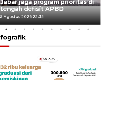
Jabar jaga program prioritas di
Sekolah 
tengah defisit APBD
dimulai
5 Agustus 2026 23:35
5 Agustus 202
nfografik