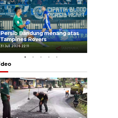
Jelang p
Persib Bandung menang atas
Indonesia
Tampines Rovers
Aston Vil
31 Juli 2026 22:11
31 Juli 2026 21
ideo
KSP past