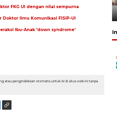
tetap kewenangan aparat
oktor FKG UI dengan nilai sempurna
penegak hukum
29 Juli 2026 00:31
r Doktor Ilmu Komunikasi FISIP-UI
interaksi Ibu-Anak 'down syndrome'
I
g atau pengindeksan otomatis untuk AI di situs web ini tanpa