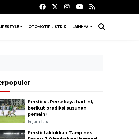
LIFESTYLE
OTOMOTIF LISTRIK
LAINNYA
erpopuler
Persib vs Persebaya hari ini,
berikut prediksi susunan
pemain!
14 jam lalu
Persib taklukkan Tampines