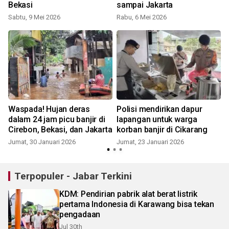
Bekasi
sampai Jakarta
Sabtu, 9 Mei 2026
Rabu, 6 Mei 2026
J
Waspada! Hujan deras
Polisi mendirikan dapur
dalam 24 jam picu banjir di
lapangan untuk warga
Cirebon, Bekasi, dan Jakarta
korban banjir di Cikarang
Jumat, 30 Januari 2026
Jumat, 23 Januari 2026
S
Terpopuler - Jabar Terkini
KDM: Pendirian pabrik alat berat listrik
pertama Indonesia di Karawang bisa tekan
pengadaan
Jul 30th