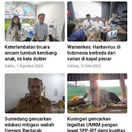
Keterlambatan bicara
Wamenkes: Hantavirus di
!
ancam tumbuh kembang
Indonesia berbeda dari
anak, ini kata dokter
varian di kapal pesiar
Sabtu, 1 Agustus 2026
Selasa, 12 Mei 2026
Sumedang gencarkan
Kuningan gencarkan
edukasi mitigasi wabah
legalitas UMKM pangan
Demam Berdarah
lewat SPP-IRT demi kualitas