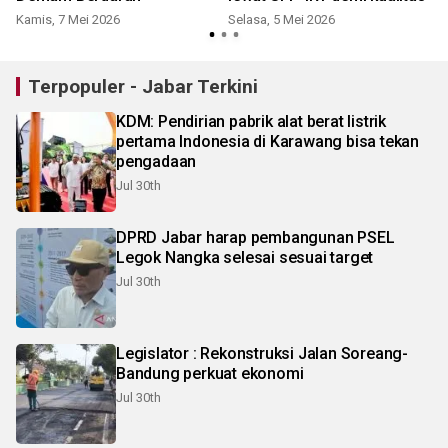
Kamis, 7 Mei 2026
Selasa, 5 Mei 2026
R
Terpopuler - Jabar Terkini
KDM: Pendirian pabrik alat berat listrik
pertama Indonesia di Karawang bisa tekan
pengadaan
Jul 30th
DPRD Jabar harap pembangunan PSEL
Legok Nangka selesai sesuai target
Jul 30th
Legislator : Rekonstruksi Jalan Soreang-
Bandung perkuat ekonomi
Jul 30th