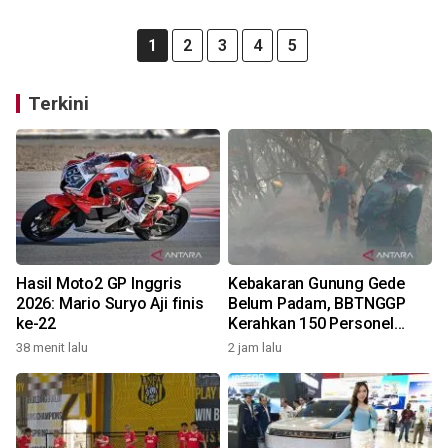
1
2
3
4
5
Terkini
Hasil Moto2 GP Inggris
Kebakaran Gunung Gede
2026: Mario Suryo Aji finis
Belum Padam, BBTNGGP
ke-22
Kerahkan 150 Personel
Tambahan
38 menit lalu
2 jam lalu