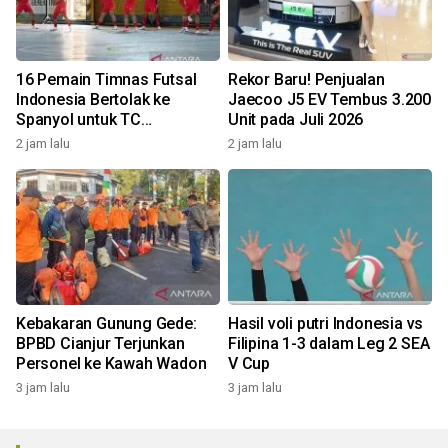
16 Pemain Timnas Futsal
Rekor Baru! Penjualan
Indonesia Bertolak ke
Jaecoo J5 EV Tembus 3.200
Spanyol untuk TC
Unit pada Juli 2026
Komprehensif
2 jam lalu
2 jam lalu
Kebakaran Gunung Gede:
Hasil voli putri Indonesia vs
BPBD Cianjur Terjunkan
Filipina 1-3 dalam Leg 2 SEA
Personel ke Kawah Wadon
V Cup
3 jam lalu
3 jam lalu