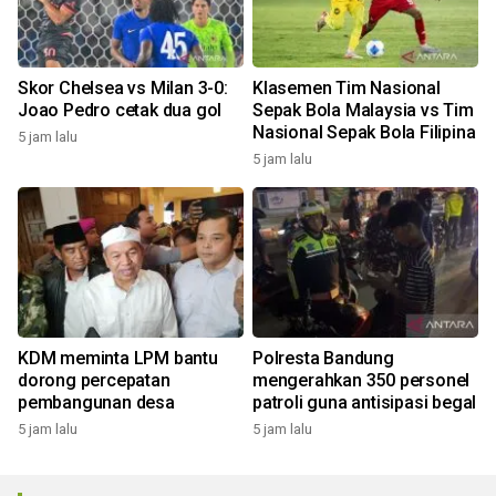
Skor Chelsea vs Milan 3-0:
Klasemen Tim Nasional
Joao Pedro cetak dua gol
Sepak Bola Malaysia vs Tim
Nasional Sepak Bola Filipina
5 jam lalu
5 jam lalu
KDM meminta LPM bantu
Polresta Bandung
dorong percepatan
mengerahkan 350 personel
pembangunan desa
patroli guna antisipasi begal
5 jam lalu
5 jam lalu