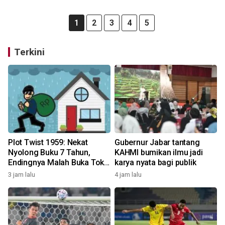
1
2
3
4
5
Terkini
Plot Twist 1959: Nekat
Gubernur Jabar tantang
Nyolong Buku 7 Tahun,
KAHMI bumikan ilmu jadi
Endingnya Malah Buka Toko
karya nyata bagi publik
Saingan!
3 jam lalu
4 jam lalu