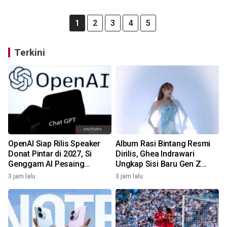
1
2
3
4
5
Terkini
OpenAI Siap Rilis Speaker
Album Rasi Bintang Resmi
Donat Pintar di 2027, Si
Dirilis, Ghea Indrawari
Genggam AI Pesaing
Ungkap Sisi Baru Gen Z
Google & Amazon!
Lewat 9 Lagu!
3 jam lalu
3 jam lalu