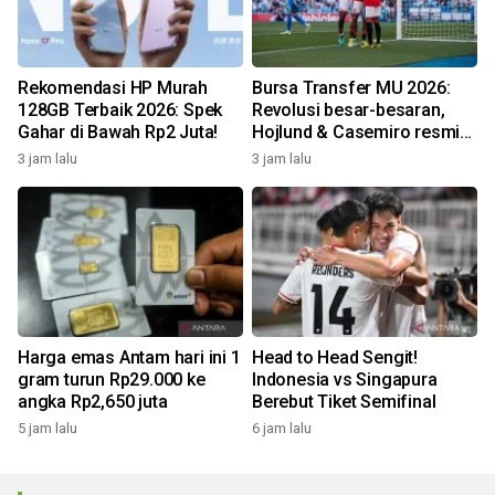
Rekomendasi HP Murah
Bursa Transfer MU 2026:
128GB Terbaik 2026: Spek
Revolusi besar-besaran,
Gahar di Bawah Rp2 Juta!
Hojlund & Casemiro resmi
didepak!
3 jam lalu
3 jam lalu
Harga emas Antam hari ini 1
Head to Head Sengit!
gram turun Rp29.000 ke
Indonesia vs Singapura
angka Rp2,650 juta
Berebut Tiket Semifinal
5 jam lalu
6 jam lalu