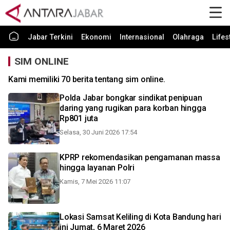
Jabar Terkini
Ekonomi
Internasional
Olahraga
Lifes
SIM ONLINE
Kami memiliki 70 berita tentang sim online.
Polda Jabar bongkar sindikat penipuan
daring yang rugikan para korban hingga
Rp801 juta
Selasa, 30 Juni 2026 17:54
KPRP rekomendasikan pengamanan massa
hingga layanan Polri
Kamis, 7 Mei 2026 11:07
Lokasi Samsat Keliling di Kota Bandung hari
ini Jumat, 6 Maret 2026