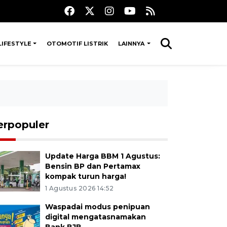
LIFESTYLE
OTOMOTIF LISTRIK
LAINNYA
erpopuler
Update Harga BBM 1 Agustus:
Bensin BP dan Pertamax
kompak turun harga!
1 Agustus 2026 14:52
Waspadai modus penipuan
digital mengatasnamakan