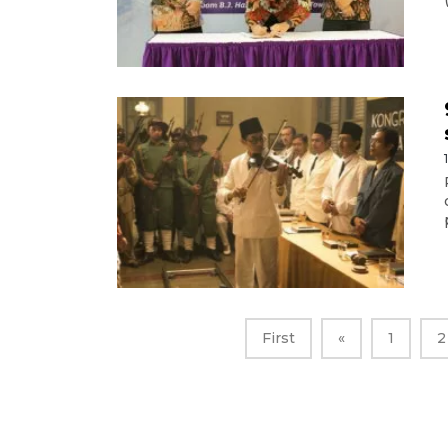
First
«
1
2