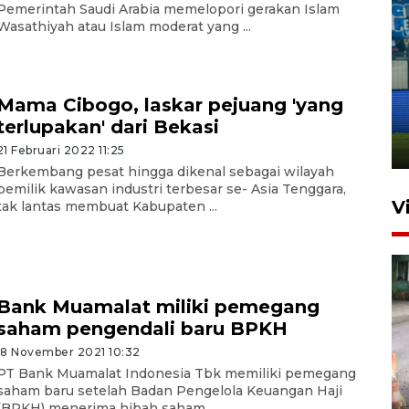
Pemerintah Saudi Arabia memelopori gerakan Islam
Wasathiyah atau Islam moderat yang ...
Penutupan latihan bela negara
dan manajerial SPPI di
Mama Cibogo, laskar pejuang 'yang
Balikpapan
terlupakan' dari Bekasi
31 Juli 2026 18:01
21 Februari 2022 11:25
Berkembang pesat hingga dikenal sebagai wilayah
pemilik kawasan industri terbesar se- Asia Tenggara,
V
tak lantas membuat Kabupaten ...
Bank Muamalat miliki pemegang
saham pengendali baru BPKH
18 November 2021 10:32
PT Bank Muamalat Indonesia Tbk memiliki pemegang
Pigai: Penangkapan begal
saham baru setelah Badan Pengelola Keuangan Haji
tetap kewenangan aparat
(BPKH) menerima hibah saham ...