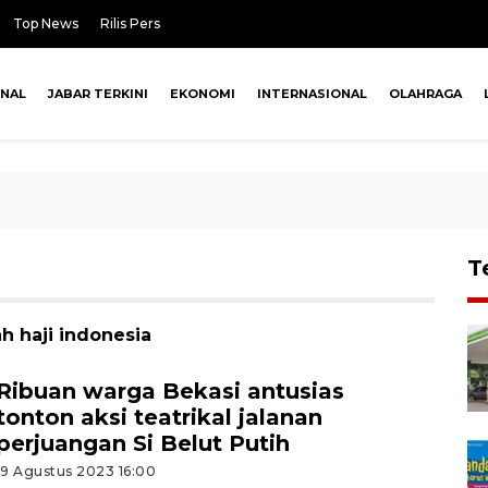
Top News
Rilis Pers
ONAL
JABAR TERKINI
EKONOMI
INTERNASIONAL
OLAHRAGA
T
h haji indonesia
Ribuan warga Bekasi antusias
tonton aksi teatrikal jalanan
perjuangan Si Belut Putih
19 Agustus 2023 16:00