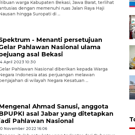
Ribuan warga Kabupaten Bekasi, Jawa Barat, terlihat
antusias dengan memenuhi ruas Jalan Raya Haji
Nausan hingga Suropati di ...
Spektrum - Menanti persetujuan
Gelar Pahlawan Nasional ulama
pejuang asal Bekasi
14 April 2023 10:30
Gelar Pahlawan Nasional diberikan kepada Warga
Negara Indonesia atas perjuangan melawan
penjajahan di wilayah Negara Kesatuan ...
Mengenal Ahmad Sanusi, anggota
BPUPKI asal Jabar yang ditetapkan
T
jadi Pahlawan Nasional
10 November 2022 16:06