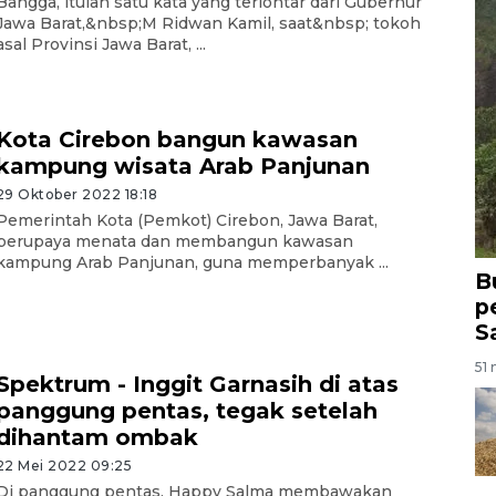
Bangga, itulah satu kata yang terlontar dari Gubernur
Jawa Barat,&nbsp;M Ridwan Kamil, saat&nbsp; tokoh
asal Provinsi Jawa Barat, ...
Kota Cirebon bangun kawasan
kampung wisata Arab Panjunan
29 Oktober 2022 18:18
Pemerintah Kota (Pemkot) Cirebon, Jawa Barat,
berupaya menata dan membangun kawasan
kampung Arab Panjunan, guna memperbanyak ...
B
p
S
51 
Spektrum - Inggit Garnasih di atas
panggung pentas, tegak setelah
dihantam ombak
22 Mei 2022 09:25
Di panggung pentas, Happy Salma membawakan