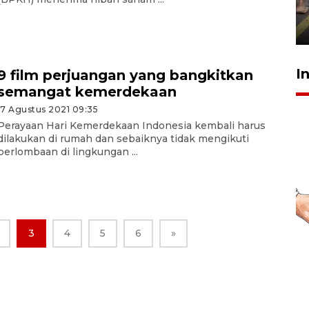
penegak hukum
29 Juli 2026 00:31
I
9 film perjuangan yang bangkitkan
semangat kemerdekaan
17 Agustus 2021 09:35
Perayaan Hari Kemerdekaan Indonesia kembali harus
dilakukan di rumah dan sebaiknya tidak mengikuti
perlombaan di lingkungan ...
3
4
5
6
»