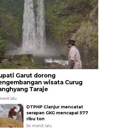
upati Garut dorong
engembangan wisata Curug
anghyang Taraje
menit lalu
DTPHP Cianjur mencatat
serapan GKG mencapai 577
ribu ton
54 menit lalu