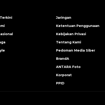
Terkini
Jaringan
omi
Ketentuan Penggunaan
nasional
Kebijakan Privasi
aga
Tentang Kami
yle
Pedoman Media Siber
BrandA
ANTARA Foto
Korporat
PPID