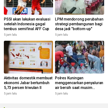
PSSI akan lakukan evaluasi
LPM mendorong perubahan
setelah Indonesia gagal
strategi pembangunan bagi
tembus semifinal AFF Cup
desa jadi "bottom-up"
5 jam lalu
5 jam lalu
Aktivitas domestik membuat
Polres Kuningan
ekonomi Jabar bertumbuh
menggencarkan penyaluran
5,73 persen triwulan II
air bersih saat musim
kemarau
5 jam lalu
5 jam lalu