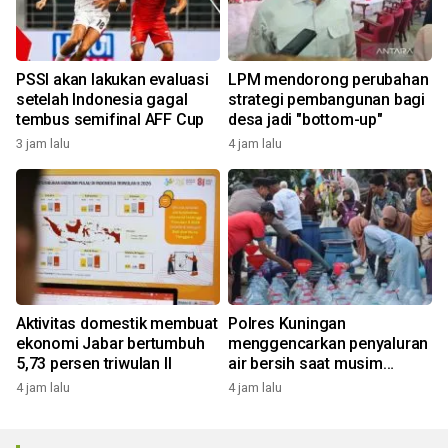
PSSI akan lakukan evaluasi
LPM mendorong perubahan
setelah Indonesia gagal
strategi pembangunan bagi
tembus semifinal AFF Cup
desa jadi "bottom-up"
3 jam lalu
4 jam lalu
Aktivitas domestik membuat
Polres Kuningan
ekonomi Jabar bertumbuh
menggencarkan penyaluran
5,73 persen triwulan II
air bersih saat musim
kemarau
4 jam lalu
4 jam lalu