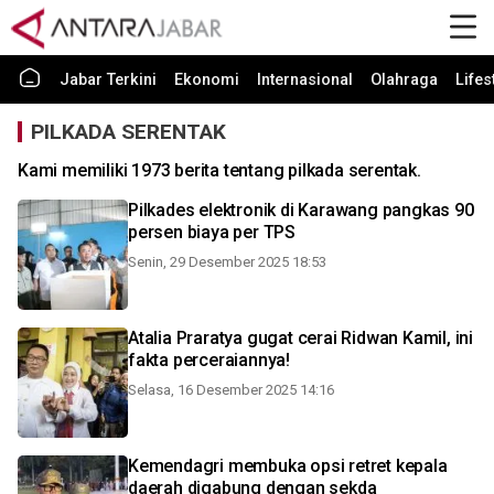
Jabar Terkini
Ekonomi
Internasional
Olahraga
Lifes
PILKADA SERENTAK
Kami memiliki 1973 berita tentang pilkada serentak.
Pilkades elektronik di Karawang pangkas 90
persen biaya per TPS
Senin, 29 Desember 2025 18:53
Atalia Praratya gugat cerai Ridwan Kamil, ini
fakta perceraiannya!
Selasa, 16 Desember 2025 14:16
Kemendagri membuka opsi retret kepala
daerah digabung dengan sekda