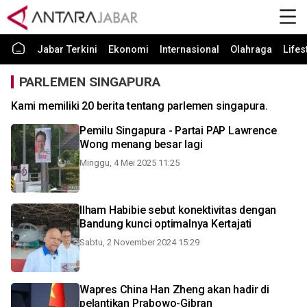
Jabar Terkini
Ekonomi
Internasional
Olahraga
Lifes
PARLEMEN SINGAPURA
Kami memiliki 20 berita tentang parlemen singapura.
Pemilu Singapura - Partai PAP Lawrence
Wong menang besar lagi
Minggu, 4 Mei 2025 11:25
Ilham Habibie sebut konektivitas dengan
Bandung kunci optimalnya Kertajati
Sabtu, 2 November 2024 15:29
Wapres China Han Zheng akan hadir di
pelantikan Prabowo-Gibran