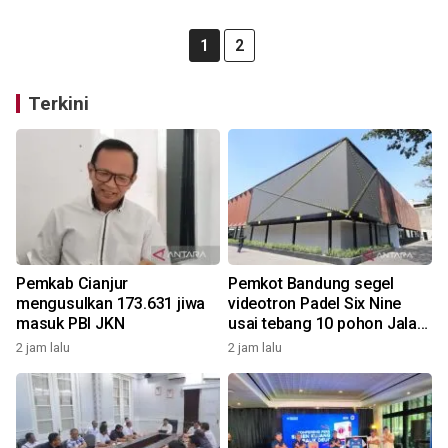
1
2
Terkini
Pemkab Cianjur
Pemkot Bandung segel
mengusulkan 173.631 jiwa
videotron Padel Six Nine
masuk PBI JKN
usai tebang 10 pohon Jalan
Riau
2 jam lalu
2 jam lalu