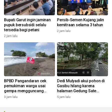
Bupati Garut ingin jaminan
Persib-Semen Kujang jalin
pupuk bersubsidi selalu
kemitraan selama 3 tahun
tersedia bagi petani
2 jam lalu
2 jam lalu
BPBD Pangandaran cek
Dedi Mulyadi akui pohon di
pemukiman warga usai
Gasibu hilang karena
gempa mengguncang
halaman Gedung Sate
dengan magnitudo 5,3
ditata: Pohonnya kecil
3 jam lalu
5 jam lalu