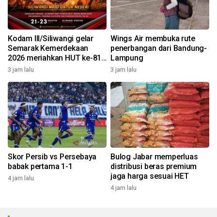
Kodam III/Siliwangi gelar
Wings Air membuka rute
Semarak Kemerdekaan
penerbangan dari Bandung-
2026 meriahkan HUT ke-81
Lampung
RI
3 jam lalu
3 jam lalu
Skor Persib vs Persebaya
Bulog Jabar memperluas
babak pertama 1-1
distribusi beras premium
jaga harga sesuai HET
4 jam lalu
4 jam lalu