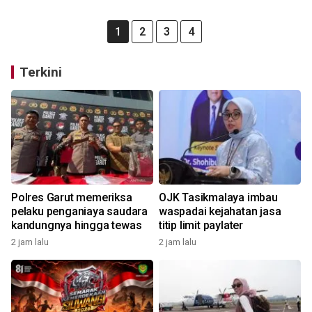
1
2
3
4
Terkini
Polres Garut memeriksa
OJK Tasikmalaya imbau
pelaku penganiaya saudara
waspadai kejahatan jasa
kandungnya hingga tewas
titip limit paylater
2 jam lalu
2 jam lalu