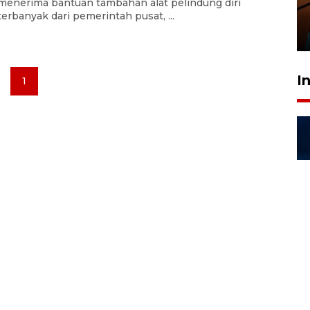
menerima bantuan tambahan alat pelindung diri
Presiden
terbanyak dari pemerintah pusat, ...
29 Juli 2026 01:36
I
1