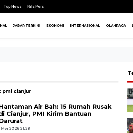
Top News
Rilis Pers
ONAL
JABAR TERKINI
EKONOMI
INTERNASIONAL
OLAHRAGA
T
 pmi cianjur
Hantaman Air Bah: 15 Rumah Rusak
di Cianjur, PMI Kirim Bantuan
Darurat
1 Mei 2026 21:28