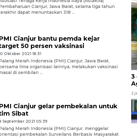
Asosiasi Tenaga Kerja Indonesia Raya (Astakira)
Pembaharuan Cianjur, Jawa Barat, selama tiga tahun
terakhir dapat menuntaskan 318 ...
PMI Cianjur bantu pemda kejar
target 50 persen vaksinasi
10 Oktober 2021 18:31
Palang Merah Indonesia (PMI) Cianjur, Jawa Barat,
bersama lima organisasi lainnya, melakukan vaksinasi
masal di sembilan ...
3
A
2 j
PMI Cianjur gelar pembekalan untuk
tim Sibat
8 September 2021 05:39
Palang Merah Indonesia (PMI) Cianjur, menggelar
orientasi pembekalan Surveilans Berbasis Masyarakat