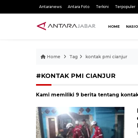
Antaranews
Antara Foto
Terkini
Terpopuler
HOME
NASI
Home
Tag
kontak pmi cianjur
#KONTAK PMI CIANJUR
Kami memiliki 9 berita tentang kontak