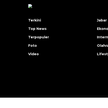
Terkini
Jabar 
Top News
Ekon
Terpopuler
Inter
Foto
Olahr
Video
Lifest
Copyright © ANTARA