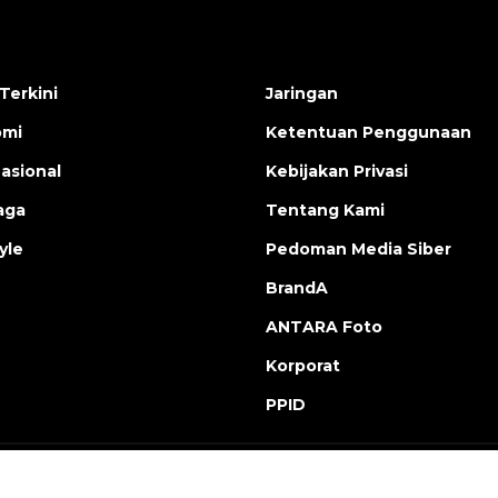
Terkini
Jaringan
omi
Ketentuan Penggunaan
nasional
Kebijakan Privasi
aga
Tentang Kami
yle
Pedoman Media Siber
BrandA
ANTARA Foto
Korporat
PPID