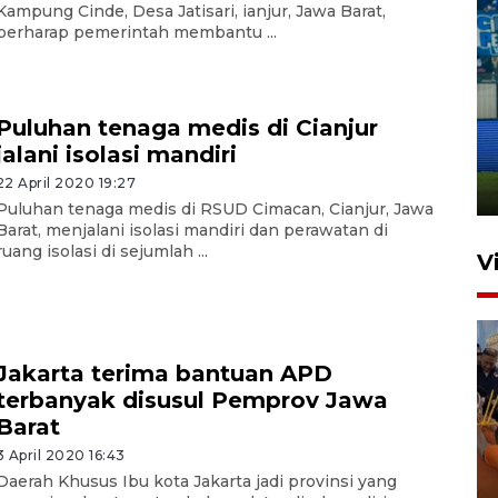
Kampung Cinde, Desa Jatisari, ianjur, Jawa Barat,
berharap pemerintah membantu ...
Penutupan latihan bela negara
Puluhan tenaga medis di Cianjur
dan manajerial SPPI di
jalani isolasi mandiri
Balikpapan
22 April 2020 19:27
31 Juli 2026 18:01
Puluhan tenaga medis di RSUD Cimacan, Cianjur, Jawa
Barat, menjalani isolasi mandiri dan perawatan di
ruang isolasi di sejumlah ...
V
Jakarta terima bantuan APD
terbanyak disusul Pemprov Jawa
Barat
3 April 2020 16:43
Taklukkan DPMM FC, Persib
Daerah Khusus Ibu kota Jakarta jadi provinsi yang
amankan tiket semifinal Piala