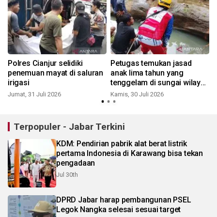
Polres Cianjur selidiki
Petugas temukan jasad
penemuan mayat di saluran
anak lima tahun yang
irigasi
tenggelam di sungai wilayah
Cilaku-Cianjur
Jumat, 31 Juli 2026
Kamis, 30 Juli 2026
S
Terpopuler - Jabar Terkini
KDM: Pendirian pabrik alat berat listrik
pertama Indonesia di Karawang bisa tekan
pengadaan
Jul 30th
DPRD Jabar harap pembangunan PSEL
Legok Nangka selesai sesuai target