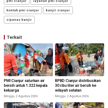
pmi cianjur
layanan pmi cianjur
kontak pmi cianjur
banjir cianjur
cipanas banjir
Terkait
0
PMI Cianjur salurkan air
BPBD Cianjur distribusikan
bersih untuk 1.322 kepala
30 ribu liter air bersih ke
keluarga
wilayah selatan
Minggu, 2 Agustus 2026
Minggu, 2 Agustus 2026
K