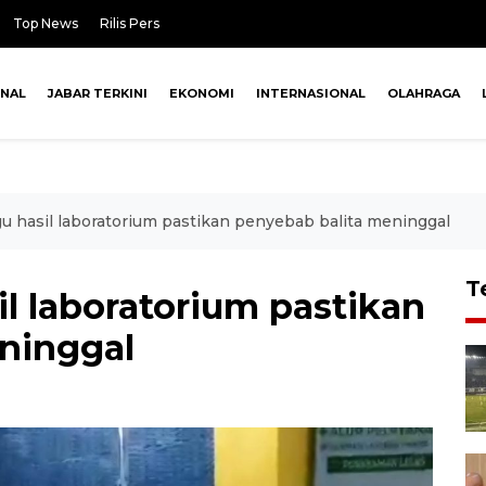
Top News
Rilis Pers
ONAL
JABAR TERKINI
EKONOMI
INTERNASIONAL
OLAHRAGA
u hasil laboratorium pastikan penyebab balita meninggal
T
l laboratorium pastikan
ninggal