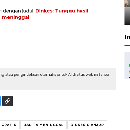
tetap kewenangan aparat
penegak hukum
m dengan judul:
Dinkes: Tunggu hasil
a meninggal
29 Juli 2026 00:31
I
g atau pengindeksan otomatis untuk AI di situs web ini tanpa
 GRATIS
BALITA MENINGGAL
DINKES CIANJUR