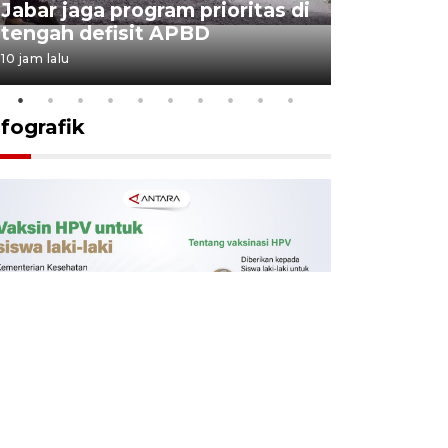
Jabar jaga program prioritas di
Sekolah 
tengah defisit APBD
dimulai
10 jam lalu
10 jam lalu
nfografik