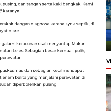
s, pusing, dan tangan serta kaki bengkak. Kami
" katanya.
rakhir dengan diagnosa karena syok septik, di
Penutupan latihan bela negara
yat diare.
dan manajerial SPPI di
Balikpapan
 mengalami keracunan usai menyantap Makan
31 Juli 2026 18:01
matan Leles. Sebagian besar kembali pulih,
 perawatan.
V
 puskesmas dan sebagian kecil mendapat
at enam balita yang menjalani perawatan di
sudah diperbolehkan pulang.
Pigai: Penangkapan begal