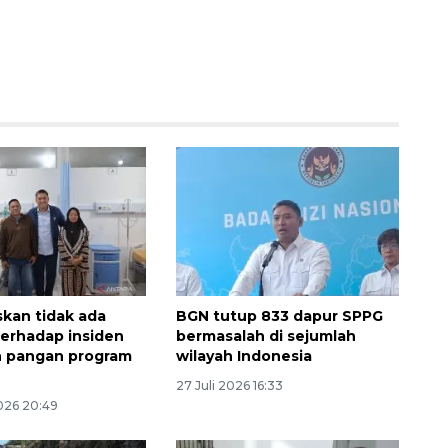
Waspadai penyakit saat
kan tidak ada
BGN tutup 833 dapur SPPG
musim kemarau
 terhadap insiden
bermasalah di sejumlah
2026-08-05 12:00:00
 pangan program
wilayah Indonesia
27 Juli 2026 16:33
026 20:49