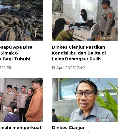
-sapu Apa Bisa
Dinkes Cianjur Pastikan
 Simak 6
Kondisi Ibu dan Balita di
 Bagi Tubuh!
Leles Berangsur Pulih
6 14:38
19 April 2026 17:40
imahi memperkuat
Dinkes Cianjur