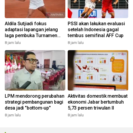
Aldila Sutjiadi fokus
PSSI akan lakukan evaluasi
adaptasi lapangan jelang
setelah Indonesia gagal
laga pembuka Turnamen
tembus semifinal AFF Cup
WTA 1000
8 jam lalu
8 jam lalu
LPM mendorong perubahan
Aktivitas domestik membuat
strategi pembangunan bagi
ekonomi Jabar bertumbuh
desa jadi "bottom-up"
5,73 persen triwulan II
8 jam lalu
8 jam lalu