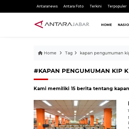
Antaranews
Antara Foto
Terkini
Terpopuler
HOME
NASI
Home
Tag
kapan pengumuman kip
#KAPAN PENGUMUMAN KIP K
Kami memiliki 15 berita tentang kap