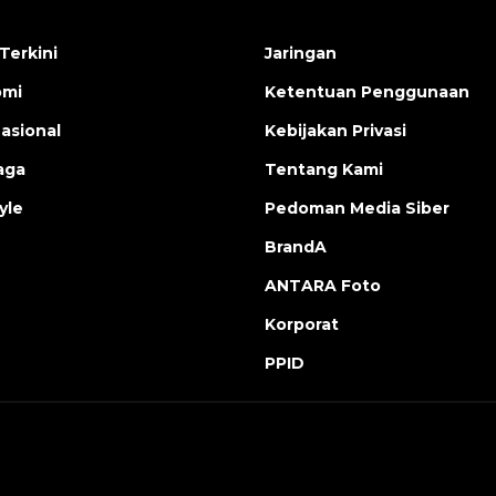
Terkini
Jaringan
omi
Ketentuan Penggunaan
nasional
Kebijakan Privasi
aga
Tentang Kami
yle
Pedoman Media Siber
BrandA
ANTARA Foto
Korporat
PPID