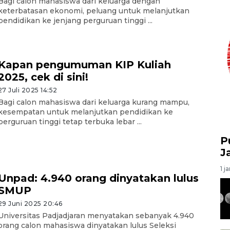
Bagi calon mahasiswa dari keluarga dengan
keterbatasan ekonomi, peluang untuk melanjutkan
pendidikan ke jenjang perguruan tinggi ...
Kapan pengumuman KIP Kuliah
2025, cek di sini!
27 Juli 2025 14:52
Bagi calon mahasiswa dari keluarga kurang mampu,
kesempatan untuk melanjutkan pendidikan ke
perguruan tinggi tetap terbuka lebar ...
P
J
1 j
Unpad: 4.940 orang dinyatakan lulus
SMUP
29 Juni 2025 20:46
Universitas Padjadjaran menyatakan sebanyak 4.940
orang calon mahasiswa dinyatakan lulus Seleksi