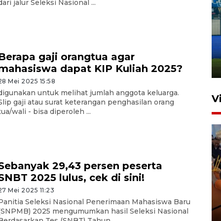
dari jalur Seleksi Nasional ...
Penutupan latihan bela negara
dan manajerial SPPI di
Balikpapan
Berapa gaji orangtua agar
31 Juli 2026 18:01
mahasiswa dapat KIP Kuliah 2025?
28 Mei 2025 15:58
digunakan untuk melihat jumlah anggota keluarga.
V
Slip gaji atau surat keterangan penghasilan orang
tua/wali - bisa diperoleh ...
Sebanyak 29,43 persen peserta
SNBT 2025 lulus, cek di sini!
Taklukkan DPMM FC, Persib
27 Mei 2025 11:23
amankan tiket semifinal Piala
Panitia Seleksi Nasional Penerimaan Mahasiswa Baru
(SNPMB) 2025 mengumumkan hasil Seleksi Nasional
Presiden
Berdasarkan Tes (SNBT) Tahun ...