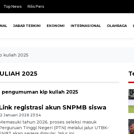
Top News
Rilis Pers
ONAL
JABAR TERKINI
EKONOMI
INTERNASIONAL
OLAHRAGA
 kuliah 2025
ULIAH 2025
T
an pengumuman kip kuliah 2025
Link registrasi akun SNPMB siswa
12 Januari 2026 23:54
Memasuki tahun 2026, proses seleksi masuk
Perguruan Tinggi Negeri (PTN) melalui jalur UTBK-
SNBT akan segera dimulai. Jalur ini ...