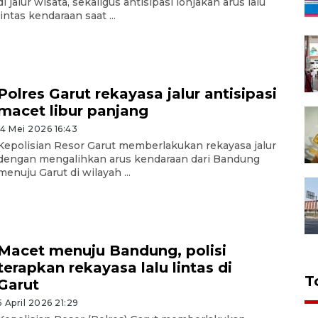
di jalur wisata, sekaligus antisipasi lonjakan arus lalu
lintas kendaraan saat ...
Polres Garut rekayasa jalur antisipasi
macet libur panjang
14 Mei 2026 16:43
Kepolisian Resor Garut memberlakukan rekayasa jalur
dengan mengalihkan arus kendaraan dari Bandung
menuju Garut di wilayah ...
Macet menuju Bandung, polisi
terapkan rekayasa lalu lintas di
T
Garut
5 April 2026 21:29