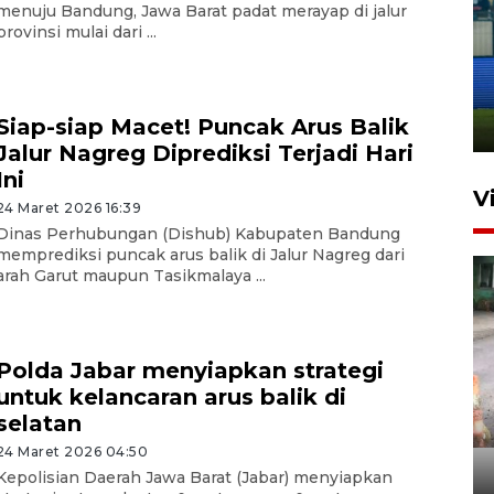
menuju Bandung, Jawa Barat padat merayap di jalur
provinsi mulai dari ...
Penutupan latihan bela negara
dan manajerial SPPI di
Balikpapan
Siap-siap Macet! Puncak Arus Balik
31 Juli 2026 18:01
Jalur Nagreg Diprediksi Terjadi Hari
Ini
V
24 Maret 2026 16:39
Dinas Perhubungan (Dishub) Kabupaten Bandung
memprediksi puncak arus balik di Jalur Nagreg dari
arah Garut maupun Tasikmalaya ...
Polda Jabar menyiapkan strategi
untuk kelancaran arus balik di
Pigai: Penangkapan begal
selatan
tetap kewenangan aparat
penegak hukum
24 Maret 2026 04:50
Kepolisian Daerah Jawa Barat (Jabar) menyiapkan
29 Juli 2026 00:31