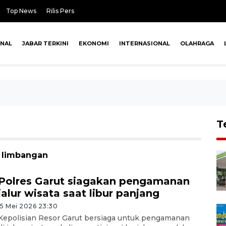
Top News
Rilis Pers
ONAL
JABAR TERKINI
EKONOMI
INTERNASIONAL
OLAHRAGA
T
r limbangan
Polres Garut siagakan pengamanan
jalur wisata saat libur panjang
15 Mei 2026 23:30
Kepolisian Resor Garut bersiaga untuk pengamanan