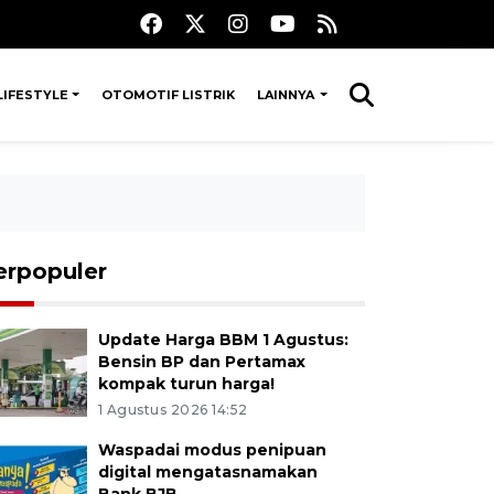
LIFESTYLE
OTOMOTIF LISTRIK
LAINNYA
erpopuler
Update Harga BBM 1 Agustus:
Bensin BP dan Pertamax
kompak turun harga!
1 Agustus 2026 14:52
Waspadai modus penipuan
digital mengatasnamakan