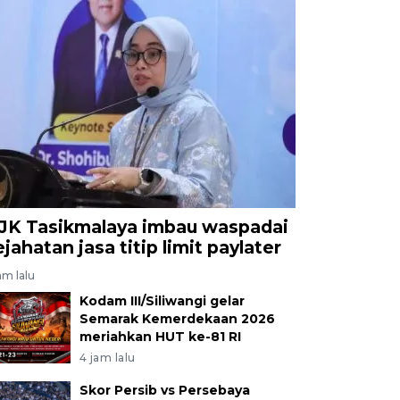
JK Tasikmalaya imbau waspadai
ejahatan jasa titip limit paylater
am lalu
Kodam III/Siliwangi gelar
Semarak Kemerdekaan 2026
meriahkan HUT ke-81 RI
4 jam lalu
Skor Persib vs Persebaya