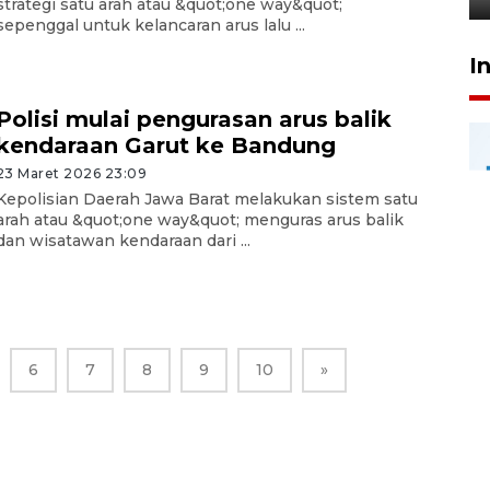
strategi satu arah atau &quot;one way&quot;
sepenggal untuk kelancaran arus lalu ...
I
Polisi mulai pengurasan arus balik
kendaraan Garut ke Bandung
23 Maret 2026 23:09
Kepolisian Daerah Jawa Barat melakukan sistem satu
arah atau &quot;one way&quot; menguras arus balik
dan wisatawan kendaraan dari ...
6
7
8
9
10
»