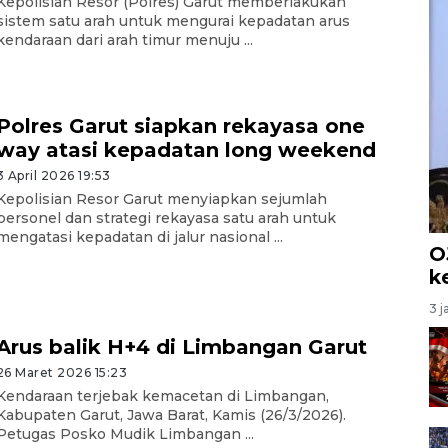
Kepolisian Resor (Polres) Garut memberlakukan
sistem satu arah untuk mengurai kepadatan arus
kendaraan dari arah timur menuju ...
Polres Garut siapkan rekayasa one
way atasi kepadatan long weekend
3 April 2026 19:53
Kepolisian Resor Garut menyiapkan sejumlah
personel dan strategi rekayasa satu arah untuk
mengatasi kepadatan di jalur nasional ...
O
k
3 j
Arus balik H+4 di Limbangan Garut
26 Maret 2026 15:23
Kendaraan terjebak kemacetan di Limbangan,
Kabupaten Garut, Jawa Barat, Kamis (26/3/2026).
Petugas Posko Mudik Limbangan ...