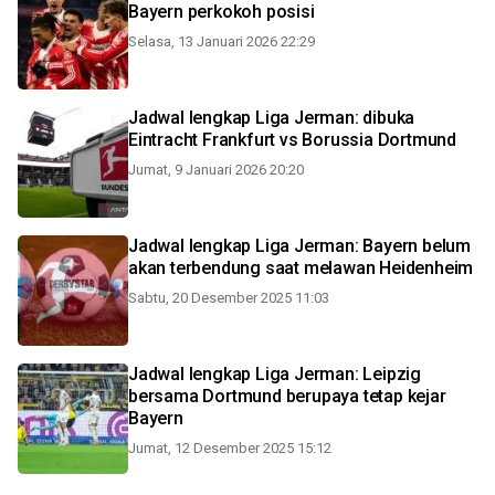
Bayern perkokoh posisi
Selasa, 13 Januari 2026 22:29
Jadwal lengkap Liga Jerman: dibuka
Eintracht Frankfurt vs Borussia Dortmund
Jumat, 9 Januari 2026 20:20
Jadwal lengkap Liga Jerman: Bayern belum
akan terbendung saat melawan Heidenheim
Sabtu, 20 Desember 2025 11:03
Jadwal lengkap Liga Jerman: Leipzig
bersama Dortmund berupaya tetap kejar
Bayern
Jumat, 12 Desember 2025 15:12