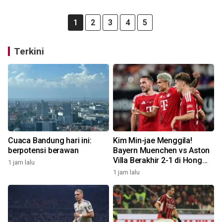
1
2
3
4
5
Terkini
Cuaca Bandung hari ini:
Kim Min-jae Menggila!
berpotensi berawan
Bayern Muenchen vs Aston
Villa Berakhir 2-1 di Hong
1 jam lalu
Kong
1 jam lalu