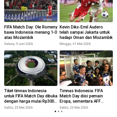
FIFA Match Day: Ole Romeny
Kevin Diks-Emil Audero
bawa Indonesia menang 1-0
telah sampai Jakarta untuk
atas Mozambik
hadapi Oman dan Mozambik
Selasa, 9 Juni 2026
Minggu, 31 Mei 2026
S
Tiket timnas Indonesia
Timnas Indonesia: FIFA
untuk FIFA Match Day dibuka
Match Day diisi pemain
dengan harga mulai Rp300
Eropa, sementara AFF
ribu
pemain lokal
Sabtu, 23 Mei 2026
Sabtu, 23 Mei 2026
S