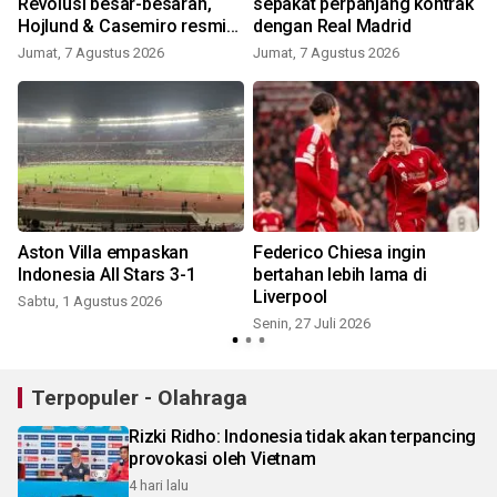
Revolusi besar-besaran,
sepakat perpanjang kontrak
Hojlund & Casemiro resmi
dengan Real Madrid
didepak!
Jumat, 7 Agustus 2026
Jumat, 7 Agustus 2026
M
Aston Villa empaskan
Federico Chiesa ingin
Indonesia All Stars 3-1
bertahan lebih lama di
Liverpool
Sabtu, 1 Agustus 2026
Senin, 27 Juli 2026
S
Terpopuler - Olahraga
Rizki Ridho: Indonesia tidak akan terpancing
provokasi oleh Vietnam
4 hari lalu