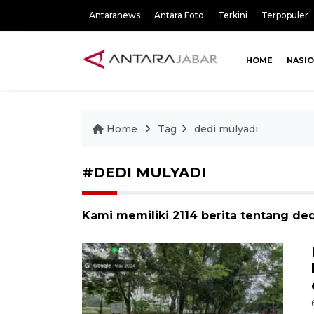
Antaranews
Antara Foto
Terkini
Terpopuler
HOME
NASI
Home
Tag
dedi mulyadi
#DEDI MULYADI
Kami memiliki 2114 berita tentang de