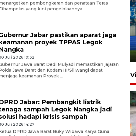
menargetkan pembongkaran dan penataan Teras
Cihampelas yang kini pengelolaannya ...
Penutupan latihan bela negara
Gubernur Jabar pastikan aparat jaga
dan manajerial SPPI di
keamanan proyek TPPAS Legok
Balikpapan
Nangka
31 Juli 2026 18:01
30 Juli 2026 19:32
Gubernur Jawa Barat Dedi Mulyadi memastikan jajaran
Polda Jawa Barat dan Kodam III/Siliwangi dapat
V
menjaga keamanan Proyek ...
DPRD Jabar: Pembangkit listrik
tenaga sampah Legok Nangka jadi
solusi hadapi krisis sampah
30 Juli 2026 14:27
Pigai: Penangkapan begal
Ketua DPRD Jawa Barat Buky Wibawa Karya Guna