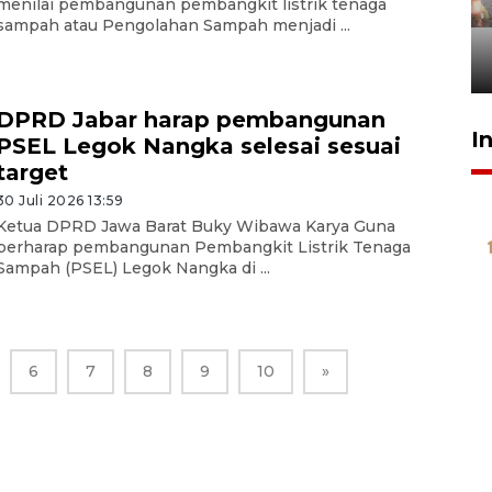
menilai pembangunan pembangkit listrik tenaga
tetap kewenangan aparat
sampah atau Pengolahan Sampah menjadi ...
penegak hukum
29 Juli 2026 00:31
DPRD Jabar harap pembangunan
I
PSEL Legok Nangka selesai sesuai
target
30 Juli 2026 13:59
Ketua DPRD Jawa Barat Buky Wibawa Karya Guna
berharap pembangunan Pembangkit Listrik Tenaga
Sampah (PSEL) Legok Nangka di ...
6
7
8
9
10
»