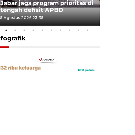
Jabar jaga program prioritas di
Sekolah 
tengah defisit APBD
dimulai
5 Agustus 2026 23:35
5 Agustus 202
nfografik