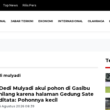
Top News
Rilis Pers
ONAL
JABAR TERKINI
EKONOMI
INTERNASIONAL
OLAHRAGA
T
di mulyadi
Dedi Mulyadi akui pohon di Gasibu
hilang karena halaman Gedung Sate
ditata: Pohonnya kecil
6 Agustus 2026 08:39