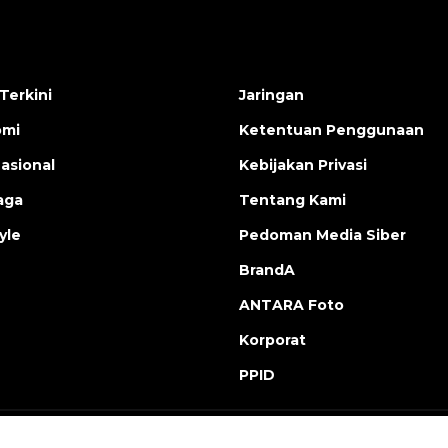
Terkini
Jaringan
omi
Ketentuan Penggunaan
nasional
Kebijakan Privasi
aga
Tentang Kami
yle
Pedoman Media Siber
BrandA
ANTARA Foto
Korporat
PPID