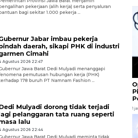
Pemerintah Provinsi Jawa Barat menjamin
pengalihan pekerjaan (alih kerja) serta penyaluran
bantuan bagi sekitar 1.000 pekerja ...
Gubernur Jabar imbau pekerja
pindah daerah, sikapi PHK di industri
garmen Cimahi
4 Agustus 2026 22:47
Gubernur Jawa Barat Dedi Mulyadi menanggapi
fenomena pemutusan hubungan kerja (PHK)
terhadap 178 buruh PT Namnam Fashion ...
O
P
P
Dedi Mulyadi dorong tidak terjadi
1 j
lagi pelanggaran tata ruang seperti
masa lalu
4 Agustus 2026 22:44
Gubernur Jawa Barat Dedi Mulyadi meminta tidak