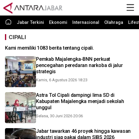
Jabar Terkini
Ekonomi
Internasional
Olahraga
Lifes
CIPALI
Kami memiliki 1083 berita tentang cipali.
Pemkab Majalengka-BNN perkuat
pencegahan peredaran narkoba di jalur
strategis
Kamis, 6 Agustus 2026 18:23
Astra Tol Cipali dampingi lima SD di
Kabupaten Majalengka menjadi sekolah
unggul
Selasa, 30 Juni 2026 20:06
Jabar tawarkan 46 proyek hingga kawasan
industri siap pakai dalam SIBS 2026