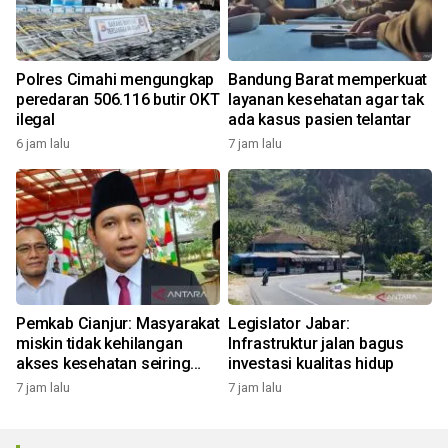
Polres Cimahi mengungkap
Bandung Barat memperkuat
peredaran 506.116 butir OKT
layanan kesehatan agar tak
ilegal
ada kasus pasien telantar
6 jam lalu
7 jam lalu
Pemkab Cianjur: Masyarakat
Legislator Jabar:
miskin tidak kehilangan
Infrastruktur jalan bagus
akses kesehatan seiring
investasi kualitas hidup
penghentian skema UHC
7 jam lalu
7 jam lalu