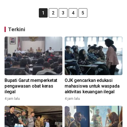
1
2
3
4
5
Terkini
Bupati Garut memperketat
OJK gencarkan edukasi
pengawasan obat keras
mahasiswa untuk waspada
ilegal
aktivitas keuangan ilegal
4 jam lalu
4 jam lalu